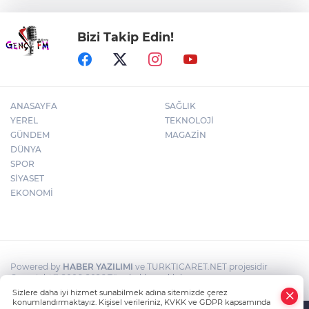
Bizi Takip Edin!
İzmir Karabağlar'da BİO fark yarattı
ANASAYFA
SAĞLIK
YEREL
TEKNOLOJİ
GÜNDEM
MAGAZİN
DÜNYA
SPOR
SİYASET
EKONOMİ
Powered by
HABER YAZILIMI
ve TURKTICARET.NET projesidir
Copyright© 2006-2026 Tüm hakları saklıdır.
Sizlere daha iyi hizmet sunabilmek adına sitemizde çerez
konumlandırmaktayız. Kişisel verileriniz, KVKK ve GDPR kapsamında