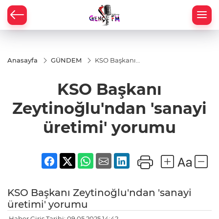
Anasayfa
GÜNDEM
KSO Başkanı
Zeytinoğlu'ndan
'sanayi üretimi'
KSO Başkanı
yorumu
Zeytinoğlu'ndan 'sanayi
üretimi' yorumu
KSO Başkanı Zeytinoğlu'ndan 'sanayi
üretimi' yorumu
Haber Giriş Tarihi: 09.05.2025 14:42