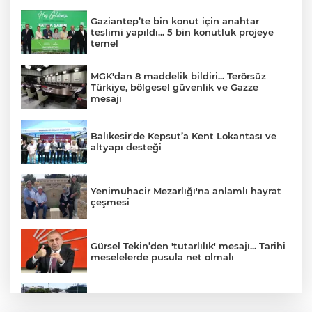
Gaziantep’te bin konut için anahtar
teslimi yapıldı... 5 bin konutluk projeye
temel
MGK'dan 8 maddelik bildiri... Terörsüz
Türkiye, bölgesel güvenlik ve Gazze
mesajı
Balıkesir'de Kepsut’a Kent Lokantası ve
altyapı desteği
Yenimuhacir Mezarlığı'na anlamlı hayrat
çeşmesi
Gürsel Tekin’den 'tutarlılık' mesajı... Tarihi
meselelerde pusula net olmalı
Kocaeli Darıca’ya Büyükşehir'den modern
ulaşım yatırımı