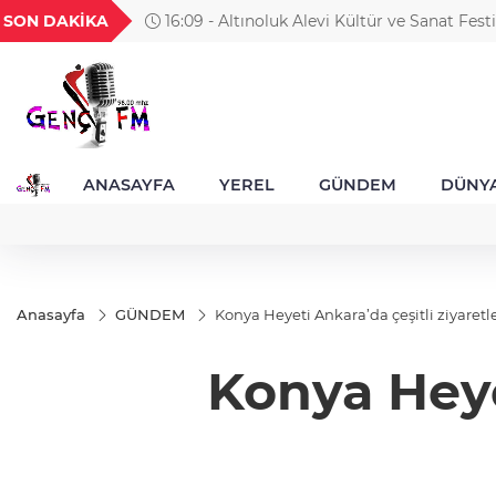
GEL
TND
BGN
VND
SON DAKİKA
15:53 - Arbil Akın kadın muhtarlarla buluştu
49
18,2677
16,3788
27,9743
0,0018
ANASAYFA
YEREL
GÜNDEM
DÜNY
Anasayfa
GÜNDEM
Konya Heyeti Ankara’da çeşitli ziyaretle
Konya Heyet