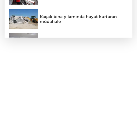
Kaçak bina yıkımında hayat kurtaran
müdahale
İzmir Karabağlar Meclisi'nde komisyonlar
yeniden şekillendi
Filistin'in dünyaya açılan sesi olmaya
devam edeceğiz