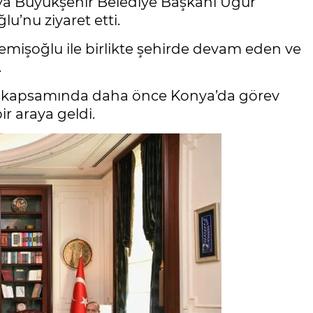
ya Büyükşehir Belediye Başkanı Uğur
u’nu ziyaret etti.
işoğlu ile birlikte şehirde devam eden ve
.
eri kapsamında daha önce Konya’da görev
r araya geldi.