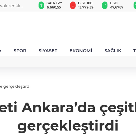
GAU/TRY
BIST 100
USD
EUR
6.660,55
13.779,39
47,6787
55,1254
A
SPOR
SİYASET
EKONOMİ
SAĞLIK
r gerçekleştirdi
i Ankara’da çeşitl
gerçekleştirdi