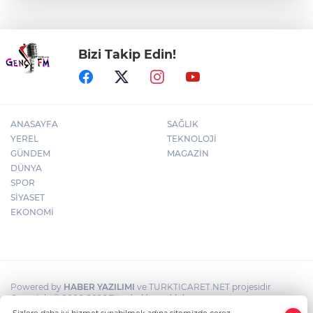
30 ilde DEAŞ'a 104 gözaltı!
Bizi Takip Edin!
Bursa Yıldırım'da çocuklar hem öğreniyor
hem eğleniyor
ANASAYFA
SAĞLIK
YEREL
TEKNOLOJİ
GÜNDEM
MAGAZİN
DÜNYA
SPOR
SİYASET
EKONOMİ
Powered by
HABER YAZILIMI
ve TURKTICARET.NET projesidir
Copyright© 2006-2026 Tüm hakları saklıdır.