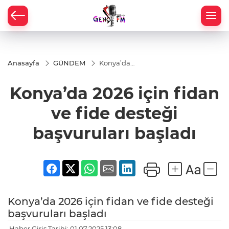
Anasayfa
GÜNDEM
Konya’da
2026 için
fidan ve
Konya’da 2026 için fidan
fide
desteği
başvuruları
ve fide desteği
başladı
başvuruları başladı
Konya’da 2026 için fidan ve fide desteği
başvuruları başladı
Haber Giriş Tarihi: 01.07.2025 13:08