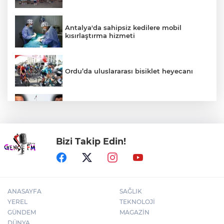
Antalya'da sahipsiz kedilere mobil
kısırlaştırma hizmeti
Ordu’da uluslararası bisiklet heyecanı
Özgür Özel ve Veli Ağbaba için fezleke
hazırlandı!
Bizi Takip Edin!
Karacabey'de 38 bin 850 dekar arazi
modern sulamaya kavuşuyor
ANASAYFA
SAĞLIK
YEREL
TEKNOLOJİ
GÜNDEM
MAGAZİN
DÜNYA