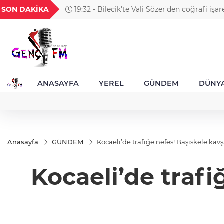
GEL
TND
BGN
VND
SON DAKİKA
19:32 - Bilecik'te Vali Sözer'den coğrafi işa
38
18,1890
16,3226
27,9529
0,0018
Biberi hasadı
ANASAYFA
YEREL
GÜNDEM
DÜNY
Anasayfa
GÜNDEM
Kocaeli’de trafiğe nef
Kocaeli’de traf