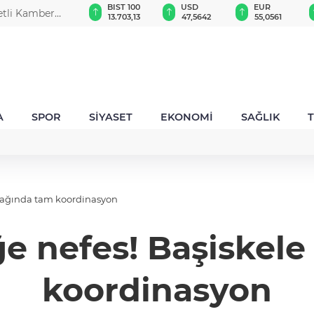
GAU/TRY
BIST 100
USD
EUR
retli Kamber
6.504,05
13.703,13
47,5642
55,0561
A
SPOR
SİYASET
EKONOMİ
SAĞLIK
es! Başiskele kavşağında tam koordinasyon
iğe nefes! Başiskel
koordinasyon