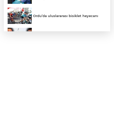
Ordu’da uluslararası bisiklet heyecanı
Özgür Özel ve Veli Ağbaba için fezleke
hazırlandı!
Karacabey'de 38 bin 850 dekar arazi
modern sulamaya kavuşuyor