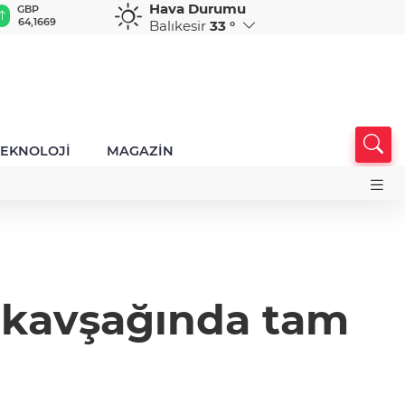
Hava Durumu
GBP
CHF
CAD
RUB
A
64,1669
58,9325
33,9405
0,5856
1
Balıkesir
33 °
TEKNOLOJİ
MAGAZİN
e kavşağında tam