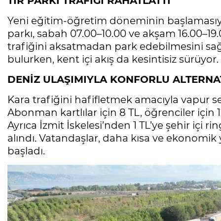
TIR PARKI TRAFİĞİ RAHATLATTI
Yeni eğitim-öğretim döneminin başlamasıyla
parkı, sabah 07.00–10.00 ve akşam 16.00–19.0
trafiğini aksatmadan park edebilmesini sağ
bulurken, kent içi akış da kesintisiz sürüyor.
DENİZ ULAŞIMIYLA KONFORLU ALTERNA
Kara trafiğini hafifletmek amacıyla vapur seferl
Abonman kartlılar için 8 TL, öğrenciler için 12
Ayrıca İzmit İskelesi’nden 1 TL’ye şehir içi r
alındı. Vatandaşlar, daha kısa ve ekonomik
başladı.