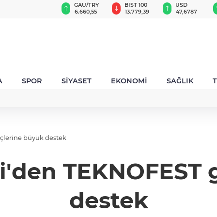
VND
GAU/TRY
BIST 100
USD
 akşamlarına ritim katıyor
0,0018
6.660,55
13.779,39
47,6787
A
SPOR
SİYASET
EKONOMİ
SAĞLIK
çlerine büyük destek
zi'den TEKNOFEST 
destek