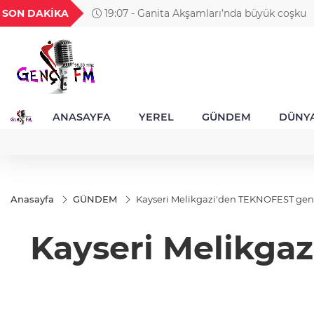
H
UYU
GEL
TND
BGN
SON DAKİKA
18:51 - Akustik sahne yaz
52
1,1849
18,2677
16,3788
27,9743
ANASAYFA
YEREL
GÜNDEM
DÜNY
Anasayfa
GÜNDEM
Kayseri Melikgazi'den TEKNOFEST gen
Kayseri Melikga