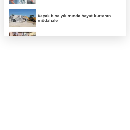
Kaçak bina yıkımında hayat kurtaran
müdahale
Mühendis Tek-Sen Bayındırlık’tan tarihi
adım: İlk şube Diyarbakır’da açıldı
Kütahya'da Geleneksel Müderris
Mahallesi Şenliği coşkusu