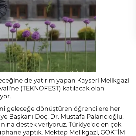
leceğine de yatırım yapan Kayseri Melikgazi
tivali'ne (TEKNOFEST) katılacak olan
yor.
erini geleceğe dönüştüren öğrencilere her
ye Başkanı Doç. Dr. Mustafa Palancıoğlu,
anına destek veriyoruz. Türkiye'de en çok
tüphane yaptık. Mektep Melikgazi, GÖKTİM