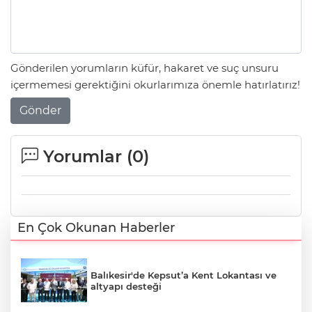
Gönderilen yorumların küfür, hakaret ve suç unsuru
içermemesi gerektiğini okurlarımıza önemle hatırlatırız!
Gönder
Yorumlar (
0
)
En Çok Okunan Haberler
Balıkesir'de Kepsut’a Kent Lokantası ve
altyapı desteği