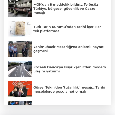
MGK'dan 8 maddelik bildiri... Terörsüz
Türkiye, bölgesel güvenlik ve Gazze
mesajı
Türk Tarih Kurumu’ndan tarihi içerikler
tek platformda
Yenimuhacir Mezarlığı'na anlamlı hayrat
çeşmesi
Kocaeli Darıca’ya Büyükşehir'den modern
ulaşım yatırımı
Gürsel Tekin’den 'tutarlılık' mesajı... Tarihi
meselelerde pusula net olmalı
71 ilde dev narkotik operasyonu: 844
tutuklama