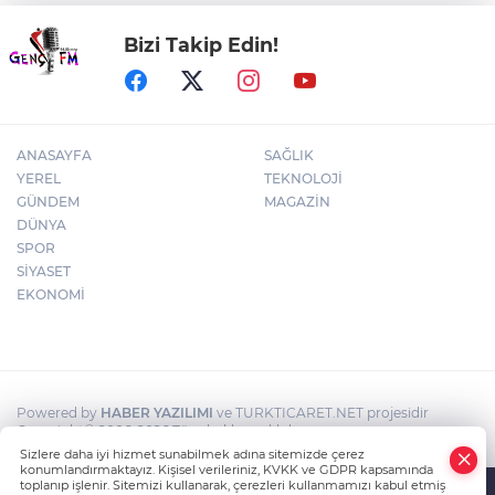
Bizi Takip Edin!
BNP Paribas Cardif Türkiye'nin İç
Denetim Direktörü Mustafa Güneş oldu
ANASAYFA
SAĞLIK
YEREL
TEKNOLOJİ
GÜNDEM
MAGAZİN
DÜNYA
SPOR
SİYASET
EKONOMİ
Powered by
HABER YAZILIMI
ve TURKTICARET.NET projesidir
Copyright© 2006-2026 Tüm hakları saklıdır.
Sizlere daha iyi hizmet sunabilmek adına sitemizde çerez
konumlandırmaktayız. Kişisel verileriniz, KVKK ve GDPR kapsamında
toplanıp işlenir. Sitemizi kullanarak, çerezleri kullanmamızı kabul etmiş