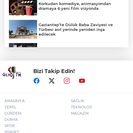
Korkudan komediye, animasyondan
dramaya 6 yeni film vizyonda
Gaziantep’te Dülük Baba Zaviyesi ve
Türbesi asıl yerinde yeniden inşa
edilecek
KOBİ’ler siber suçluların yeni hedefi
Bizi Takip Edin!
Konya Selçuklu'da yollar yenileniyor
ANASAYFA
SAĞLIK
YEREL
TEKNOLOJİ
GÜNDEM
MAGAZİN
DÜNYA
SPOR
SİYASET