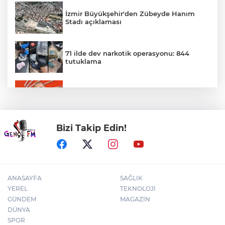
İzmir Büyükşehir'den Zübeyde Hanım
Stadı açıklaması
71 ilde dev narkotik operasyonu: 844
tutuklama
Gürsel Tekin’den 'tutarlılık' mesajı... Tarihi
meselelerde pusula net olmalı
Bizi Takip Edin!
MGK'dan 8 maddelik bildiri... Terörsüz
Türkiye, bölgesel güvenlik ve Gazze
mesajı
ANASAYFA
SAĞLIK
YEREL
TEKNOLOJİ
GÜNDEM
MAGAZİN
DÜNYA
SPOR