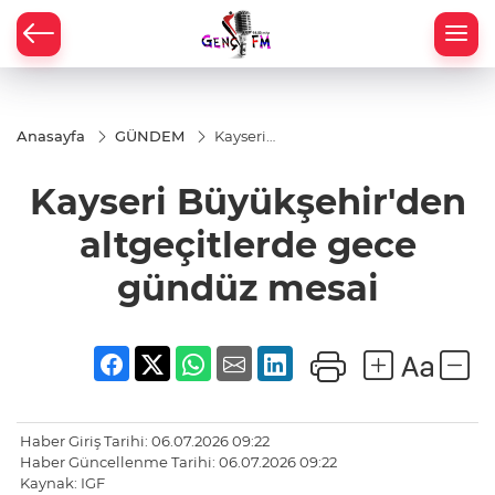
Anasayfa
GÜNDEM
Kayseri
Büyükşehir'den
altgeçitlerde
Kayseri Büyükşehir'den
gece gündüz
mesai
altgeçitlerde gece
gündüz mesai
Haber Giriş Tarihi: 06.07.2026 09:22
Haber Güncellenme Tarihi: 06.07.2026 09:22
Kaynak: IGF