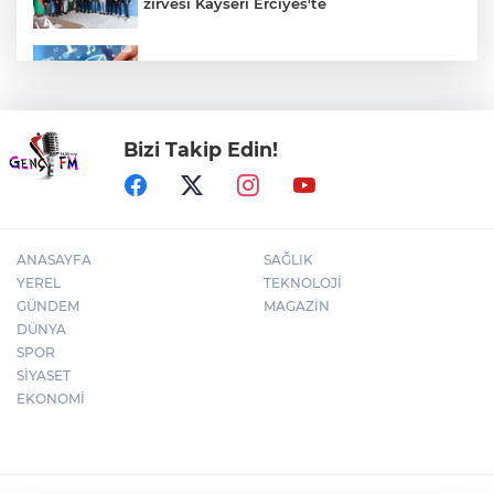
zirvesi Kayseri Erciyes'te
Türkiye internete bağlandı! Her 10
kişiden 9'u çevrim içi
Bizi Takip Edin!
Edirne Keşan'da internet üzerinden
'emniyet kemeri' dolandırıcılığı
ANASAYFA
SAĞLIK
YEREL
TEKNOLOJİ
GÜNDEM
MAGAZİN
DÜNYA
SPOR
SİYASET
EKONOMİ