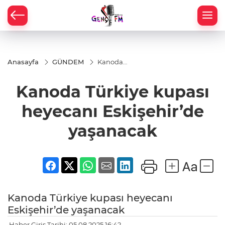
Anasayfa
GÜNDEM
Kanoda
Türkiye
kupası
Kanoda Türkiye kupası
heyecanı
Eskişehir’de
yaşanacak
heyecanı Eskişehir’de
yaşanacak
Kanoda Türkiye kupası heyecanı
Eskişehir’de yaşanacak
Haber Giriş Tarihi: 05.08.2025 16:42