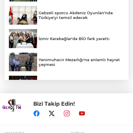
Gebzeli sporcu Akdeniz Oyunları'nda
Türkiye'yi temsil edecek
İzmir Karabağlar'da BİO fark yarattı
Yenimuhacir Mezarlığı'na anlamlı hayrat
çeşmesi
Bursa'da Aslı Hünel’den 'Açıkhava’da
müzik ziyafeti
Bizi Takip Edin!
30 ilde DEAŞ'a 104 gözaltı!