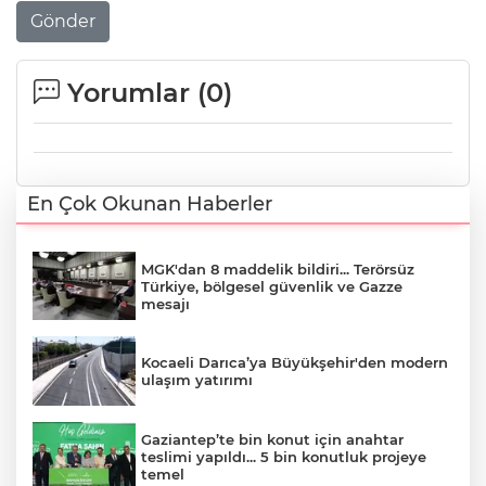
Gönder
Yorumlar (
0
)
En Çok Okunan Haberler
MGK'dan 8 maddelik bildiri... Terörsüz
Türkiye, bölgesel güvenlik ve Gazze
mesajı
Kocaeli Darıca’ya Büyükşehir'den modern
ulaşım yatırımı
Gaziantep’te bin konut için anahtar
teslimi yapıldı... 5 bin konutluk projeye
temel