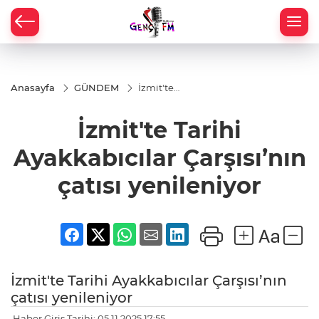
Anasayfa
GÜNDEM
İzmit'te
Tarihi
Ayakkabıcılar
İzmit'te Tarihi
Çarşısı’nın
çatısı
yenileniyor
Ayakkabıcılar Çarşısı’nın
çatısı yenileniyor
İzmit'te Tarihi Ayakkabıcılar Çarşısı’nın
çatısı yenileniyor
Haber Giriş Tarihi: 05.11.2025 17:55