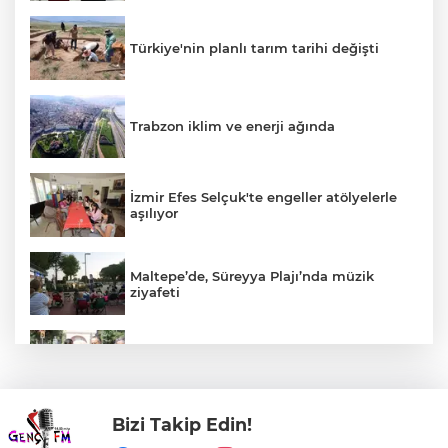
Türkiye'nin planlı tarım tarihi değişti
Trabzon iklim ve enerji ağında
İzmir Efes Selçuk'te engeller atölyelerle
aşılıyor
Maltepe’de, Süreyya Plajı’nda müzik
ziyafeti
Kütahya Belediyesi sahada vatandaşlarla
buluştu
Bizi Takip Edin!
Yeşil-siyahlılar yeni sezonu coşkuyla açtı