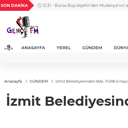
H
UYU
GEL
TND
BGN
SON DAKİKA
12:31 -
21
1,1856
18,1987
16,2478
28,0626
büyüsü
ANASAYFA
YEREL
GÜNDEM
DÜNY
Anasayfa
GÜNDEM
İzmit Belediyesinden BAL-TÜRK’e hayırl
İzmit Belediyesin