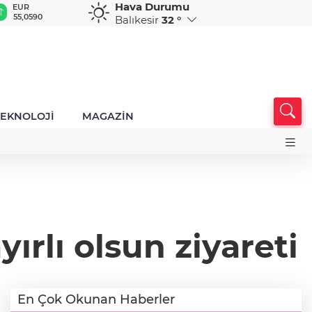
Hava Durumu
EUR
GBP
CHF
CAD
R
55,0590
64,2191
58,8284
33,9669
0
Balıkesir
32 °
TEKNOLOJİ
MAGAZİN
rlı olsun ziyareti
En Çok Okunan Haberler