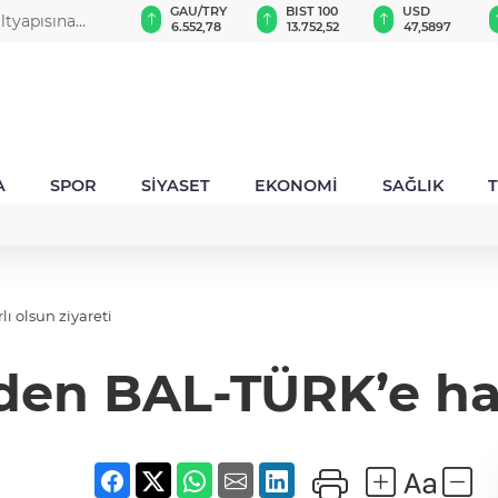
VND
GAU/TRY
BIST 100
USD
 Denizli Opera ve Bale Günleri’nde “Kuğu Gölü”
0,0018
6.552,78
13.752,52
47,5897
A
SPOR
SİYASET
EKONOMİ
SAĞLIK
ı olsun ziyareti
den BAL-TÜRK’e hayı