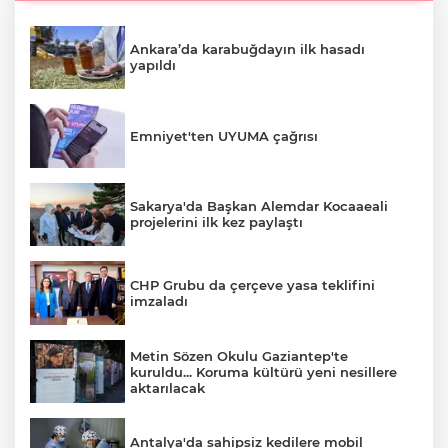
Ankara’da karabuğdayın ilk hasadı
yapıldı
Emniyet'ten UYUMA çağrısı
Sakarya'da Başkan Alemdar Kocaaeali
projelerini ilk kez paylaştı
CHP Grubu da çerçeve yasa teklifini
imzaladı
Metin Sözen Okulu Gaziantep'te
kuruldu... Koruma kültürü yeni nesillere
aktarılacak
Antalya'da sahipsiz kedilere mobil