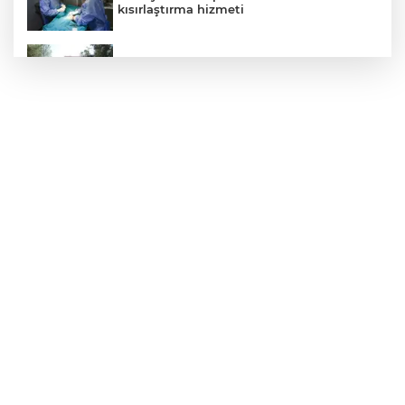
kısırlaştırma hizmeti
Bursa İnegöl Millet Bahçesi’nde üst yapı
çalışmaları başladı
Üsküdar’da Başkan Vekili seçimi krizi!
Geçersiz oy tartışması çıktı