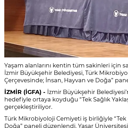
Yaşam alanlarını kentin tüm sakinleri için sağ
İzmir Büyükşehir Belediyesi, Türk Mikrobiyolo
Çerçevesinde; İnsan, Hayvan ve Doğa” pane
İZMİR (İGFA) -
İzmir Büyükşehir Belediyesi’n
hedefiyle ortaya koyduğu “Tek Sağlık Yakl
gerçekleştiriliyor.
Türk Mikrobiyoloji Cemiyeti iş birliğiyle “T
Doğa” paneli düzenlendi. Yaşar Üniversites