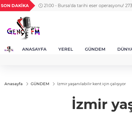
GEL
TND
BGN
VND
SON DAKİKA
21:00 - Bursa'da tarihi eser operasyonu! 273
1
18,2718
16,3825
27,9743
0,0018
obje ele geçirildi
ANASAYFA
YEREL
GÜNDEM
DÜNY
Anasayfa
GÜNDEM
İzmir yaşanılabilir kent için çalışıyor
İzmir yaş