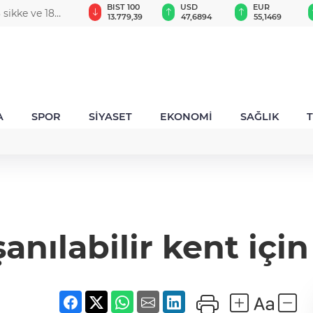
GAU/TRY
BIST 100
USD
EUR
 sikke ve 18
6.655,23
13.779,39
47,6894
55,1469
A
SPOR
SİYASET
EKONOMİ
SAĞLIK
anılabilir kent için