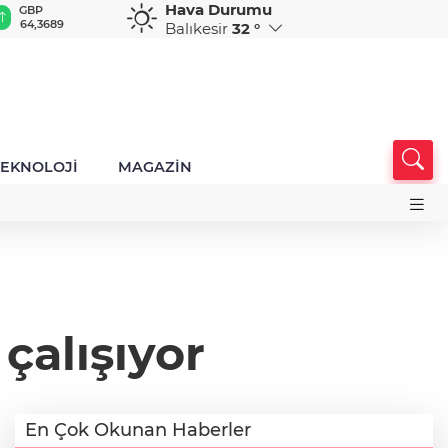
Hava Durumu
GBP
CHF
CAD
RUB
A
64,3689
59,0142
34,1909
0,5822
1
Balıkesir
32 °
TEKNOLOJİ
MAGAZİN
 çalışıyor
En Çok Okunan Haberler