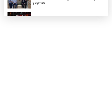
çeşmesi
Bursa'da Aslı Hünel’den 'Açıkhava’da
müzik ziyafeti
30 ilde DEAŞ'a 104 gözaltı!