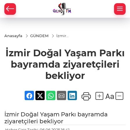
Anasayfa
GÜNDEM
İzmir
Doğal
Yaşam
İzmir Doğal Yaşam Parkı
Parkı
bayramda
ziyaretçileri
bayramda ziyaretçileri
bekliyor
bekliyor
İzmir Doğal Yaşam Parkı bayramda
ziyaretçileri bekliyor
Haber Giriş Tarihi: 06.06.2025 16:41