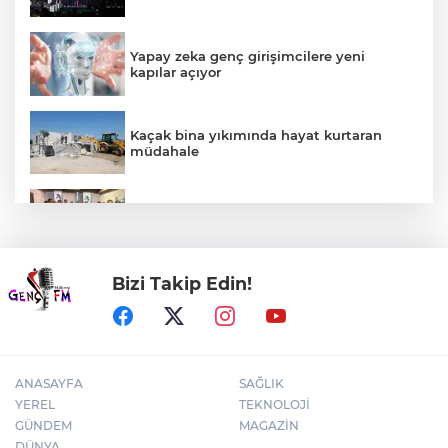
Yapay zeka genç girişimcilere yeni
kapılar açıyor
Kaçak bina yıkımında hayat kurtaran
müdahale
Mühendis Tek-Sen Bayındırlık’tan tarihi
adım: İlk şube Diyarbakır’da açıldı
Bizi Takip Edin!
Kütahya'da Geleneksel Müderris
Mahallesi Şenliği coşkusu
ANASAYFA
SAĞLIK
YEREL
TEKNOLOJİ
GÜNDEM
MAGAZİN
DÜNYA