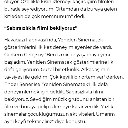
oluyor. Özellikle kışın izlemeyi kaçırdığım filmleri
burada seyrediyorum. Ortamdan da buraya gelen
kitleden de çok memnunum" dedi.
“Sabırsızlıkla filmi bekliyoruz”
Havagazı Fabrikası’nda, Yeniden Sinematek
gösterimlerini ilk kez deneyimleyenler de vardı.
Görkem Gençsoy "Ben İzmir'de yaşamaya yeni
başladım. Yeniden Sinematek gösterimlerine ilk
defa geliyorum. Güzel bir etkinlik. Arkadaşımın
tavsiyesi ile geldim. Çok keyifli bir ortam var" derken,
Ender Şener ise "Yeniden Sinematek'i ilk defa
deneyimlemek için geldik. Sabırsızlıkla filmi
bekliyoruz. Sevdiğim müzik grubunu anlatan bir
film ve buraya gelip izlemeye karar verdik. Yazlık
sinemalar çocukluğumuzun aktiviteleri. Umarım
aynı keyfi tekrar alırız" diye konuştu.