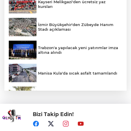
Kayseri Melikgazi'den ücretsiz yaz
kursları
İzmir Büyükşehir'den Zübeyde Hanım
Stadı açıklaması
Trabzon'a yapılacak yeni yatırımlar imza
altına alındı
Manisa Kula'da sıcak asfalt tamamlandı
Denizli'de 'KoşuYolu' baştan sona
yenileniyor
Bizi Takip Edin!
Bozcaada mercan resifleri için koruma
seferberliği... 180 deniz canlısı türü kayıt
altına alındı