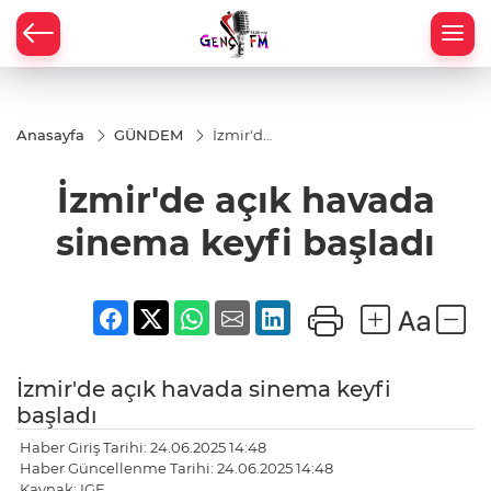
Anasayfa
GÜNDEM
İzmir'de
açık
havada
İzmir'de açık havada
sinema
keyfi
başladı
sinema keyfi başladı
İzmir'de açık havada sinema keyfi
başladı
Haber Giriş Tarihi: 24.06.2025 14:48
Haber Güncellenme Tarihi: 24.06.2025 14:48
Kaynak: IGF