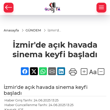
Anasayfa
GÜNDEM
İzmir'de
açık
havada
İzmir'de açık havada
sinema
keyfi
başladı
sinema keyfi başladı
İzmir'de açık havada sinema keyfi
başladı
Haber Giriş Tarihi: 24.06.2025 13:25
Haber Güncellenme Tarihi: 24.06.2025 13:25
Kaynak: IGF