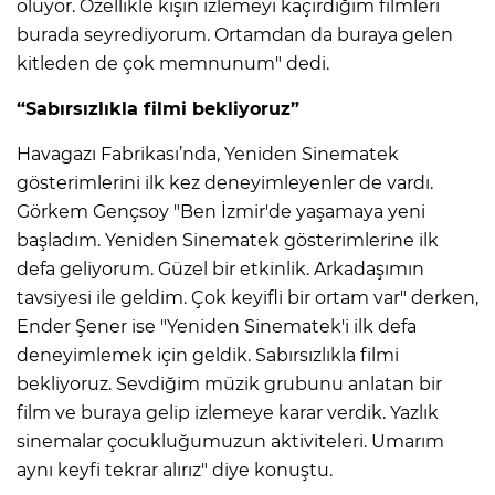
oluyor. Özellikle kışın izlemeyi kaçırdığım filmleri
burada seyrediyorum. Ortamdan da buraya gelen
kitleden de çok memnunum" dedi.
“Sabırsızlıkla filmi bekliyoruz”
Havagazı Fabrikası’nda, Yeniden Sinematek
gösterimlerini ilk kez deneyimleyenler de vardı.
Görkem Gençsoy "Ben İzmir'de yaşamaya yeni
başladım. Yeniden Sinematek gösterimlerine ilk
defa geliyorum. Güzel bir etkinlik. Arkadaşımın
tavsiyesi ile geldim. Çok keyifli bir ortam var" derken,
Ender Şener ise "Yeniden Sinematek'i ilk defa
deneyimlemek için geldik. Sabırsızlıkla filmi
bekliyoruz. Sevdiğim müzik grubunu anlatan bir
film ve buraya gelip izlemeye karar verdik. Yazlık
sinemalar çocukluğumuzun aktiviteleri. Umarım
aynı keyfi tekrar alırız" diye konuştu.