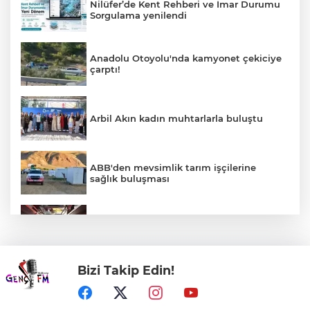
Nilüfer’de Kent Rehberi ve İmar Durumu
Sorgulama yenilendi
Anadolu Otoyolu'nda kamyonet çekiciye
çarptı!
Arbil Akın kadın muhtarlarla buluştu
ABB'den mevsimlik tarım işçilerine
sağlık buluşması
Toplu taşımaya sıkı denetim
Bizi Takip Edin!
Minik Hazar Ali, ilk kez “anne” dedi