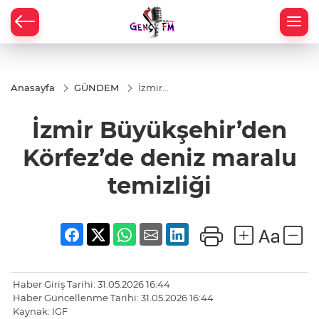
Anasayfa
GÜNDEM
İzmir
Büyükşehir’den
Körfez’de deniz
İzmir Büyükşehir’den
maralu
temizliği
Körfez’de deniz maralu
temizliği
Haber Giriş Tarihi: 31.05.2026 16:44
Haber Güncellenme Tarihi: 31.05.2026 16:44
Kaynak: IGF