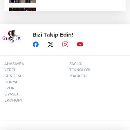
Bursa'da Aslı Hünel’den 'Açıkhava’da
müzik ziyafeti
Bizi Takip Edin!
30 ilde DEAŞ'a 104 gözaltı!
ANASAYFA
SAĞLIK
YEREL
TEKNOLOJİ
GÜNDEM
MAGAZİN
DÜNYA
SPOR
SİYASET
EKONOMİ