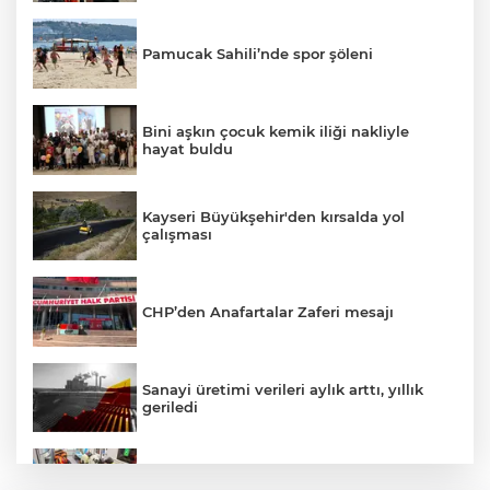
Pamucak Sahili’nde spor şöleni
Bini aşkın çocuk kemik iliği nakliyle
hayat buldu
Kayseri Büyükşehir'den kırsalda yol
çalışması
CHP’den Anafartalar Zaferi mesajı
Sanayi üretimi verileri aylık arttı, yıllık
geriledi
İzmir'de Konak Tramvayı’nda acil durum