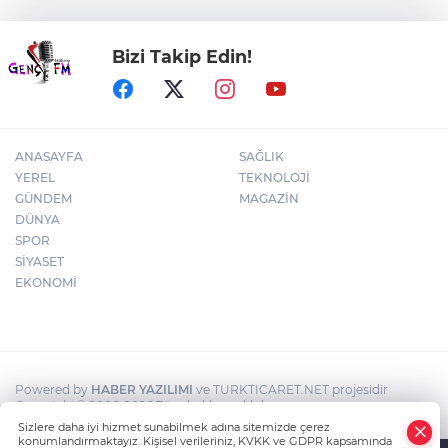
tatbikatı
Bizi Takip Edin!
Şahin Biba, Bursa’da 2 yılda
yapılamayanı 5 ayda yapıyor
ANASAYFA
SAĞLIK
YEREL
TEKNOLOJİ
GÜNDEM
MAGAZİN
DÜNYA
SPOR
SİYASET
EKONOMİ
Powered by
HABER YAZILIMI
ve TURKTICARET.NET projesidir
Copyright© 2006-2026 Tüm hakları saklıdır.
Sizlere daha iyi hizmet sunabilmek adına sitemizde çerez
konumlandırmaktayız. Kişisel verileriniz, KVKK ve GDPR kapsamında