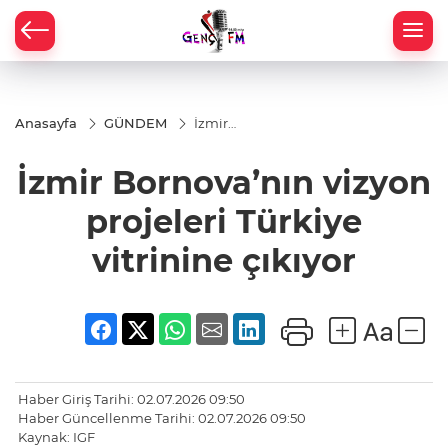
Anasayfa
GÜNDEM
İzmir
Bornova’nın
vizyon
İzmir Bornova’nın vizyon
projeleri
Türkiye
vitrinine
projeleri Türkiye
çıkıyor
vitrinine çıkıyor
Haber Giriş Tarihi: 02.07.2026 09:50
Haber Güncellenme Tarihi: 02.07.2026 09:50
Kaynak: IGF