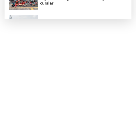
kursları
Yelken şöleninde kıyasıya mücadele
başlıyor
Cevdet Yılmaz: Milli yetkinlik hamlesi ile
insan kaynağını güçlendiriyoruz