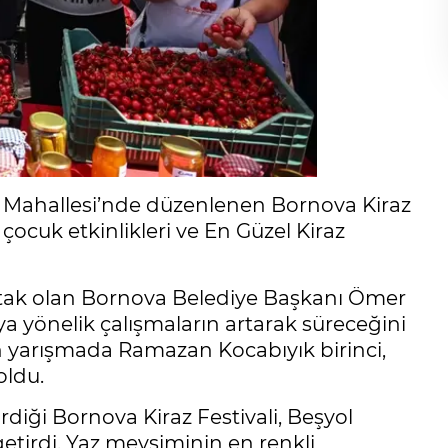
l Mahallesi’nde düzenlenen Bornova Kiraz
, çocuk etkinlikleri ve En Güzel Kiraz
tak olan Bornova Belediye Başkanı Ömer
ya yönelik çalışmaların artarak süreceğini
 yarışmada Ramazan Kocabıyık birinci,
oldu.
diği Bornova Kiraz Festivali, Beşyol
getirdi. Yaz mevsiminin en renkli