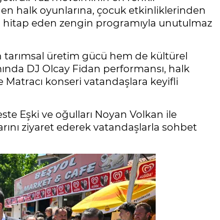
rden halk oyunlarına, çocuk etkinliklerinden
a hitap eden zengin programıyla unutulmaz
 tarımsal üretim gücü hem de kültürel
amında DJ Olcay Fidan performansı, halk
e Matracı konseri vatandaşlara keyifli
te Eşki ve oğulları Noyan Volkan ile
ntlarını ziyaret ederek vatandaşlarla sohbet