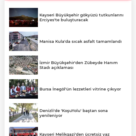
Kayseri Büyükşehir gökyüzü tutkunlarını
Erciyes'te buluşturacak
Manisa Kula'da sıcak asfalt tamamlandı
İzmir Büyükşehir'den Zübeyde Hanım
Stadı açıklaması
Bursa İnegöl'ün lezzetleri vitrine çıkıyor
Denizli'de 'KoşuYolu' baştan sona
yenileniyor
Kayseri Melikgazi'den ücretsiz yaz