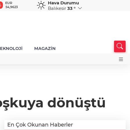
Hava Durumu
GBP
CHF
CAD
RUB
A
64,1466
58,5848
33,9529
0,5831
1
Balıkesir
33 °
TEKNOLOJİ
MAGAZİN
coşkuya dönüştü
En Çok Okunan Haberler