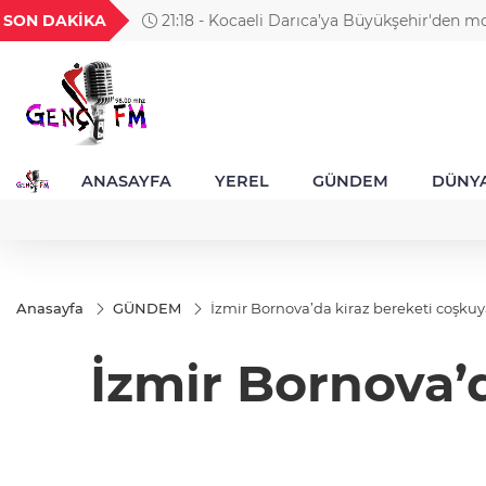
GEL
TND
BGN
VND
SON DAKİKA
21:04 - MGK'dan 8 maddelik bildiri... Terörsü
20
18,1982
16,2307
28,0626
0,0018
bölgesel güvenlik ve Gazze mesajı
ANASAYFA
YEREL
GÜNDEM
DÜNY
Anasayfa
GÜNDEM
İzmir Bornova’da kiraz bereketi coşku
İzmir Bornova’