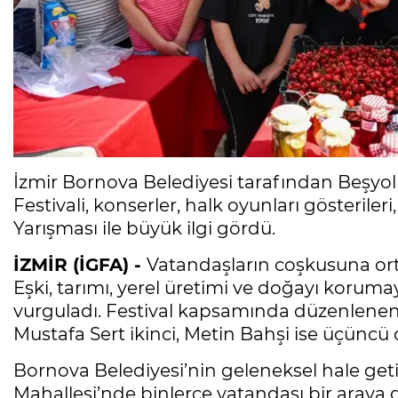
İzmir Bornova Belediyesi tarafından Beşyo
Festivali, konserler, halk oyunları gösterileri
Yarışması ile büyük ilgi gördü.
İZMİR (İGFA) -
Vatandaşların coşkusuna or
Eşki, tarımı, yerel üretimi ve doğayı koruma
vurguladı. Festival kapsamında düzenlenen
Mustafa Sert ikinci, Metin Bahşi ise üçüncü 
Bornova Belediyesi’nin geleneksel hale getir
Mahallesi’nde binlerce vatandaşı bir araya 