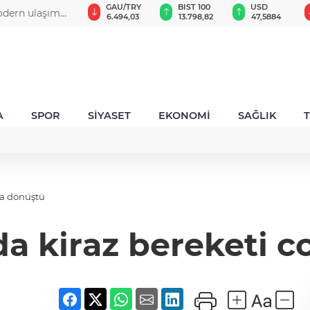
GAU/TRY
BIST 100
USD
EUR
z Türkiye,
6.494,03
13.798,82
47,5884
54,9623
A
SPOR
SİYASET
EKONOMİ
SAĞLIK
ya dönüştü
da kiraz bereketi 