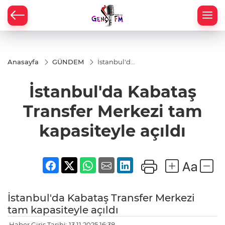
Anasayfa
GÜNDEM
İstanbul'da
Kabataş
Transfer
İstanbul'da Kabataş
Merkezi
tam
kapasiteyle
Transfer Merkezi tam
açıldı
kapasiteyle açıldı
İstanbul'da Kabataş Transfer Merkezi
tam kapasiteyle açıldı
Haber Giriş Tarihi: 13.11.2025 16:38