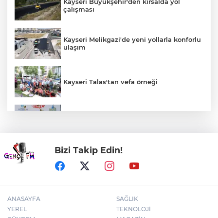
Kayseri Büyükşehir'den kırsalda yol
çalışması
Kayseri Melikgazi'de yeni yollarla konforlu
ulaşım
Kayseri Talas'tan vefa örneği
Kocaeli'de Süper Enduro’da kupalar
sahiplerini buldu
Bizi Takip Edin!
İzmir'de Konak Tramvayı’nda acil durum
tatbikatı
ANASAYFA
SAĞLIK
YEREL
TEKNOLOJİ