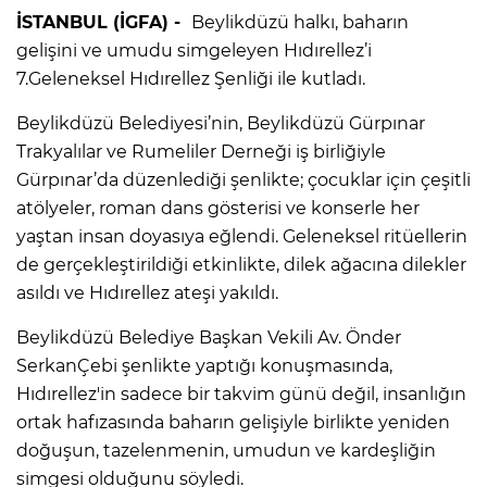
İSTANBUL (İGFA) -
Beylikdüzü halkı, baharın
gelişini ve umudu simgeleyen Hıdırellez’i
7.Geleneksel Hıdırellez Şenliği ile kutladı.
Beylikdüzü Belediyesi’nin, Beylikdüzü Gürpınar
Trakyalılar ve Rumeliler Derneği iş birliğiyle
Gürpınar’da düzenlediği şenlikte; çocuklar için çeşitli
atölyeler, roman dans gösterisi ve konserle her
yaştan insan doyasıya eğlendi. Geleneksel ritüellerin
de gerçekleştirildiği etkinlikte, dilek ağacına dilekler
asıldı ve Hıdırellez ateşi yakıldı.
Beylikdüzü Belediye Başkan Vekili Av. Önder
SerkanÇebi şenlikte yaptığı konuşmasında,
Hıdırellez'in sadece bir takvim günü değil, insanlığın
ortak hafızasında baharın gelişiyle birlikte yeniden
doğuşun, tazelenmenin, umudun ve kardeşliğin
simgesi olduğunu söyledi.