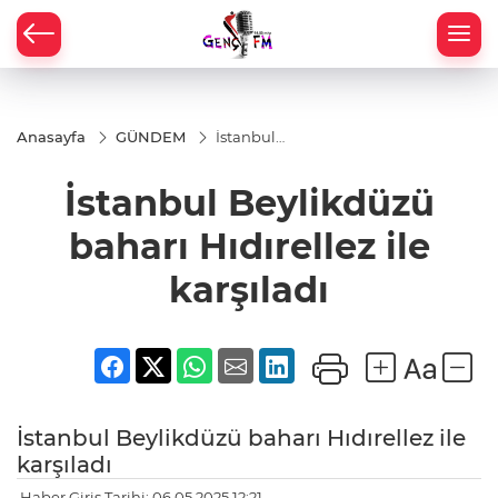
Anasayfa
GÜNDEM
İstanbul
Beylikdüzü
baharı
İstanbul Beylikdüzü
Hıdırellez
ile karşıladı
baharı Hıdırellez ile
karşıladı
İstanbul Beylikdüzü baharı Hıdırellez ile
karşıladı
Haber Giriş Tarihi: 06.05.2025 12:21