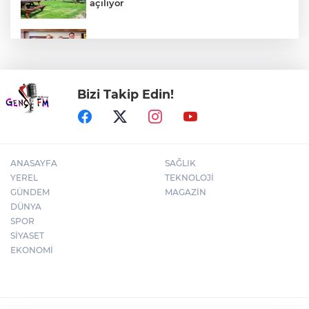
açılıyor
CHP Grubu da çerçeve yasa teklifini
imzaladı
Bizi Takip Edin!
Dokuz Eylül nitelikli hekim kadrosunu
güçlendirdi
ANASAYFA
SAĞLIK
YEREL
TEKNOLOJİ
GÜNDEM
MAGAZİN
DÜNYA
SPOR
SİYASET
EKONOMİ