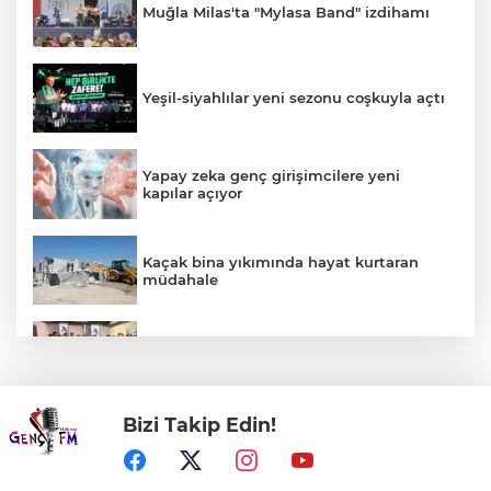
Muğla Milas'ta "Mylasa Band" izdihamı
Yeşil-siyahlılar yeni sezonu coşkuyla açtı
Yapay zeka genç girişimcilere yeni
kapılar açıyor
Kaçak bina yıkımında hayat kurtaran
müdahale
Mühendis Tek-Sen Bayındırlık’tan tarihi
adım: İlk şube Diyarbakır’da açıldı
Bizi Takip Edin!
Kütahya'da Geleneksel Müderris
Mahallesi Şenliği coşkusu