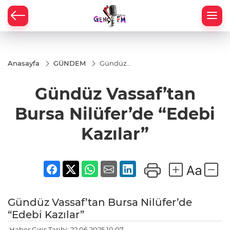
Anasayfa
GÜNDEM
Gündüz
Vassaf’tan
Bursa
Gündüz Vassaf’tan
Nilüfer’de
“Edebi
Kazılar”
Bursa Nilüfer’de “Edebi
Kazılar”
Gündüz Vassaf’tan Bursa Nilüfer’de
“Edebi Kazılar”
Haber Giriş Tarihi: 22.06.2025 10:07