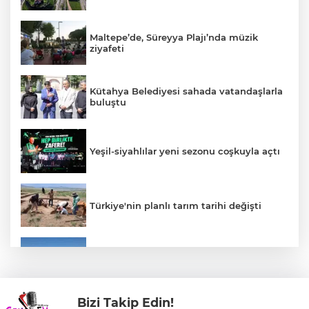
Maltepe’de, Süreyya Plajı’nda müzik
ziyafeti
Kütahya Belediyesi sahada vatandaşlarla
buluştu
Yeşil-siyahlılar yeni sezonu coşkuyla açtı
Türkiye'nin planlı tarım tarihi değişti
Kaçak bina yıkımında hayat kurtaran
müdahale
Bizi Takip Edin!