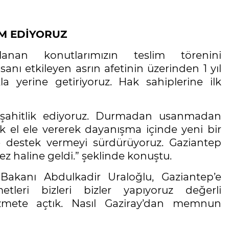
İM EDİYORUZ
anan konutlarımızın teslim törenini
nsanı etkileyen asrın afetinin üzerinden 1 yıl
 yerine getiriyoruz. Hak sahiplerine ilk
 şahitlik ediyoruz. Durmadan usanmadan
k el ele vererek dayanışma içinde yeni bir
 destek vermeyi sürdürüyoruz. Gaziantep
rkez haline geldi.” şeklinde konuştu.
akanı Abdulkadir Uraloğlu, Gaziantep’e
tleri bizleri bizler yapıyoruz değerli
hizmete açtık. Nasıl Gaziray’dan memnun