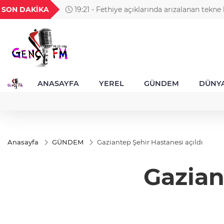
GEL
TND
BGN
VND
SON DAKİKA
19:21 - Orman yangınlarında soruşturma sü
87
18,2810
16,2900
27,9743
0,0018
şüpheliden 9'u tutuklandı
ANASAYFA
YEREL
GÜNDEM
DÜNY
Anasayfa
GÜNDEM
Gaziantep Şehir Hastanesi açıldı
Gazian