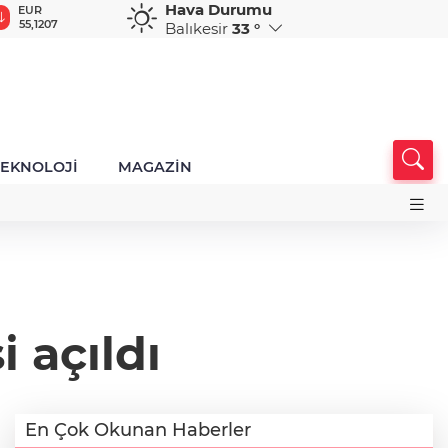
Hava Durumu
GBP
CHF
CAD
RUB
A
64,3687
58,9564
34,1713
0,5820
1
Balıkesir
33 °
TEKNOLOJİ
MAGAZİN
 açıldı
En Çok Okunan Haberler