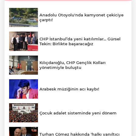
Anadolu Otoyolu'nda kamyonet çekiciye
çarptı!
CHP İstanbul’da yeni katılımlar... Gürsel
Tekin: Birlikte başaracağız
Kılıçdaroğlu, CHP Gençlik Kolları
yönetimiyle buluştu
Arabesk müziğinin acı kaybı!
Çocuk adalet sisteminde yeni dönem
Turhan Çömez hakkında 'halkı yanıltıcı