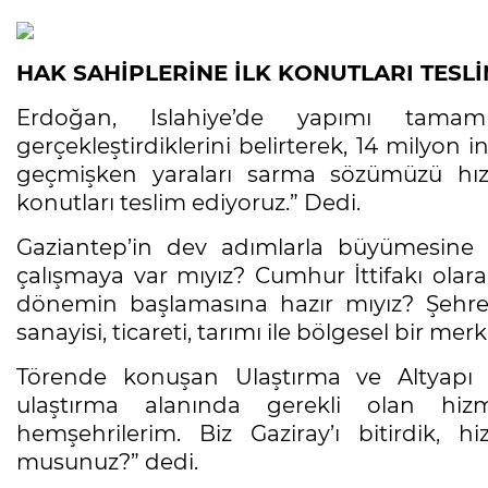
HAK SAHİPLERİNE İLK KONUTLARI TESL
Erdoğan, Islahiye’de yapımı tamaml
gerçekleştirdiklerini belirterek, 14 milyon i
geçmişken yaraları sarma sözümüzü hızla
konutları teslim ediyoruz.” Dedi.
Gaziantep’in dev adımlarla büyümesine
çalışmaya var mıyız? Cumhur İttifakı olara
dönemin başlamasına hazır mıyız? Şehre
sanayisi, ticareti, tarımı ile bölgesel bir me
Törende konuşan Ulaştırma ve Altyapı B
ulaştırma alanında gerekli olan hizme
hemşehrilerim. Biz Gaziray’ı bitirdik, 
musunuz?” dedi.