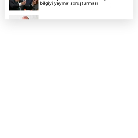
bilgiyi yayma' soruşturması
Menderes Belediye Başkanı İlkay Çiçek
görevden uzaklaştırıldı
Kayseri YHT hattına sıkı takip