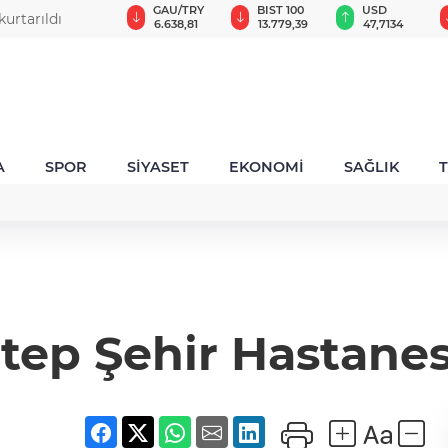
GAU/TRY
BIST 100
USD
EUR
rüyor.. 34
6.638,81
13.779,39
47,7134
55,1207
A
SPOR
SİYASET
EKONOMİ
SAĞLIK
tep Şehir Hastanesi