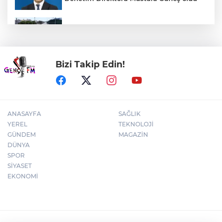
Kocaeli Darıca’ya Büyükşehir'den modern
ulaşım yatırımı
Bizi Takip Edin!
İMES OSB geleceğin sanayisini inşa
ediyor! Sanayinin geleceği İMES OSB'de
konuşuldu
ANASAYFA
SAĞLIK
YEREL
TEKNOLOJİ
GÜNDEM
MAGAZİN
DÜNYA
SPOR
SİYASET
EKONOMİ