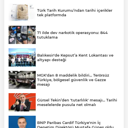
Türk Tarih Kurumu’ndan tarihi içerikler
tek platformda
71 ilde dev narkotik operasyonu: 844
tutuklama
Balıkesir'de Kepsut’a Kent Lokantası ve
altyapı desteği
MGK'dan 8 maddelik bildiri... Terörsüz
Türkiye, bölgesel güvenlik ve Gazze
mesajı
Gürsel Tekin’den 'tutarlılık' mesajı... Tarihi
meselelerde pusula net olmalı
BNP Paribas Cardif Türkiye'nin İç
Denetim Direktörü Mustafa Güneş oldu