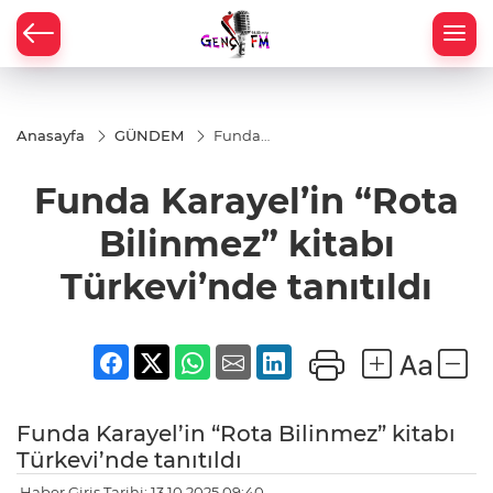
Anasayfa
GÜNDEM
Funda
Karayel’in
“Rota
Funda Karayel’in “Rota
Bilinmez”
kitabı
Türkevi’nde
Bilinmez” kitabı
tanıtıldı
Türkevi’nde tanıtıldı
Funda Karayel’in “Rota Bilinmez” kitabı
Türkevi’nde tanıtıldı
Haber Giriş Tarihi: 13.10.2025 09:40