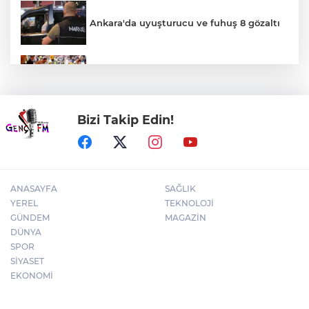
Ankara'da uyuşturucu ve fuhuş 8 gözaltı
Eyüpsultan Meydanı yenileniyor... İlk taşı
Nuri Aslan koydu
Bizi Takip Edin!
Kütahya’da komşuluk bağları güçleniyor
ANASAYFA
SAĞLIK
YEREL
TEKNOLOJİ
GÜNDEM
MAGAZİN
DÜNYA
SPOR
SİYASET
EKONOMİ