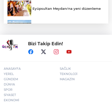
Eyüpsultan Meydanı'na yeni düzenleme
Uludağ İçecek, 1. FC Nürnberg’in resmi
sponsoru oldu
Bizi Takip Edin!
Kütahya'da Geleneksel Müderris
Mahallesi Şenliği coşkusu
ANASAYFA
SAĞLIK
YEREL
TEKNOLOJİ
GÜNDEM
MAGAZİN
DÜNYA
SPOR
SİYASET
EKONOMİ