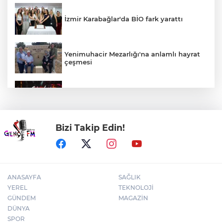
İzmir Karabağlar'da BİO fark yarattı
Yenimuhacir Mezarlığı'na anlamlı hayrat
çeşmesi
Bursa'da Aslı Hünel’den 'Açıkhava’da
müzik ziyafeti
Bizi Takip Edin!
30 ilde DEAŞ'a 104 gözaltı!
ANASAYFA
SAĞLIK
YEREL
TEKNOLOJİ
GÜNDEM
MAGAZİN
DÜNYA
SPOR