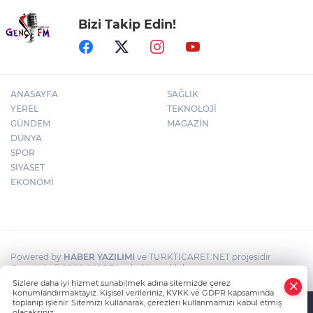
Bizi Takip Edin!
Kayseri Büyükşehir'in kamera ağı ile yeşil
alanlarda güvenlik üst düzeyde
ANASAYFA
SAĞLIK
YEREL
TEKNOLOJİ
GÜNDEM
MAGAZİN
DÜNYA
SPOR
SİYASET
EKONOMİ
Powered by
HABER YAZILIMI
ve TURKTICARET.NET projesidir
Copyright© 2006-2026 Tüm hakları saklıdır.
Sizlere daha iyi hizmet sunabilmek adına sitemizde çerez
konumlandırmaktayız. Kişisel verileriniz, KVKK ve GDPR kapsamında
toplanıp işlenir. Sitemizi kullanarak, çerezleri kullanmamızı kabul etmiş
olacaksınız.