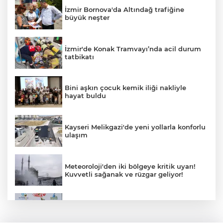
İzmir Bornova'da Altındağ trafiğine
büyük neşter
İzmir'de Konak Tramvayı’nda acil durum
tatbikatı
Bini aşkın çocuk kemik iliği nakliyle
hayat buldu
Kayseri Melikgazi'de yeni yollarla konforlu
ulaşım
Meteoroloji'den iki bölgeye kritik uyarı!
Kuvvetli sağanak ve rüzgar geliyor!
Kocaeli'de Süper Enduro’da kupalar
sahiplerini buldu