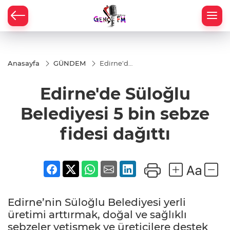
Anasayfa
GÜNDEM
Edirne'de
Süloğlu
Belediyesi
Edirne'de Süloğlu
5 bin
sebze
fidesi
Belediyesi 5 bin sebze
dağıttı
fidesi dağıttı
Edirne’nin Süloğlu Belediyesi yerli
üretimi arttırmak, doğal ve sağlıklı
sebzeler yetişmek ve üreticilere destek