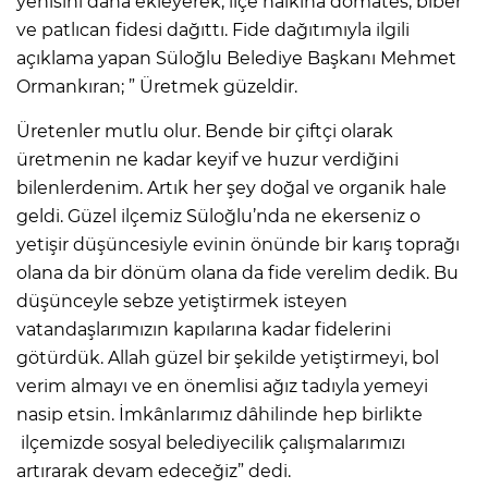
yenisini daha ekleyerek, ilçe halkına domates, biber
ve patlıcan fidesi dağıttı. Fide dağıtımıyla ilgili
açıklama yapan Süloğlu Belediye Başkanı Mehmet
Ormankıran; ” Üretmek güzeldir.
Üretenler mutlu olur. Bende bir çiftçi olarak
üretmenin ne kadar keyif ve huzur verdiğini
bilenlerdenim. Artık her şey doğal ve organik hale
geldi. Güzel ilçemiz Süloğlu’nda ne ekerseniz o
yetişir düşüncesiyle evinin önünde bir karış toprağı
olana da bir dönüm olana da fide verelim dedik. Bu
düşünceyle sebze yetiştirmek isteyen
vatandaşlarımızın kapılarına kadar fidelerini
götürdük. Allah güzel bir şekilde yetiştirmeyi, bol
verim almayı ve en önemlisi ağız tadıyla yemeyi
nasip etsin. İmkânlarımız dâhilinde hep birlikte
ilçemizde sosyal belediyecilik çalışmalarımızı
artırarak devam edeceğiz” dedi.