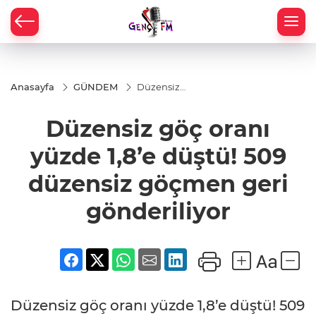
Anasayfa
GÜNDEM
Düzensiz
göç oranı
yüzde 1,8’e
Düzensiz göç oranı
düştü! 509
düzensiz
göçmen
yüzde 1,8’e düştü! 509
geri
gönderiliyor
düzensiz göçmen geri
gönderiliyor
Düzensiz göç oranı yüzde 1,8’e düştü! 509