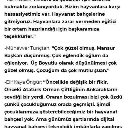
bulmakta zorlanıyorduk. Bizim hayvanlara karşı
hassasiyetimiz var. Hayvanat bahçelerine
gitmiyoruz. Hayvanlara zarar vermeden eğitici
bir ortam hazırlandığı için başkanımıza
teşekkürler.”
-Münevver Tunçtan:
“Çok güzel olmuş. Mansur
Başkan düşünmüş. Çok eğlendik oğlum da
eğleniyor. Üç Boyutlu olarak düşünülmesi çok
güzel olmuş. Çocuğum da çok mutlu şuan.”
-Elif Kaya Öngür:
“Öncelikle değişik bir fikir.
Önceki Atatürk Orman Çiftliğinin Ankaralıların
sevdiği bir yerdi. Oranın bozulması bizi çok üzdü
çünkü çocukluğumuz orada geçmişti. Şimdi
çocuklarımıza gösterebileceğimiz bir hayvanat
bahçesi yok. Ama günümüz şartlarında dijital
hayvanat bahçesi teknolojik imkânlarla yapılmış