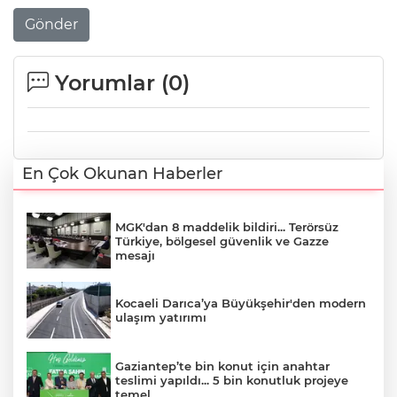
Gönder
Yorumlar (
0
)
En Çok Okunan Haberler
MGK'dan 8 maddelik bildiri... Terörsüz
Türkiye, bölgesel güvenlik ve Gazze
mesajı
Kocaeli Darıca’ya Büyükşehir'den modern
ulaşım yatırımı
Gaziantep’te bin konut için anahtar
teslimi yapıldı... 5 bin konutluk projeye
temel