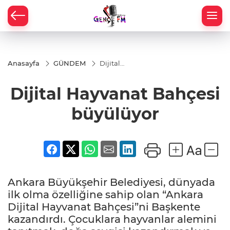
Anasayfa
GÜNDEM
Dijital
Hayvanat
Bahçesi
Dijital Hayvanat Bahçesi
büyülüyor
büyülüyor
Ankara Büyükşehir Belediyesi, dünyada
ilk olma özelliğine sahip olan “Ankara
Dijital Hayvanat Bahçesi”ni Başkente
kazandırdı. Çocuklara hayvanlar alemini