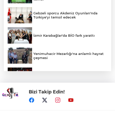
Gebzeli sporcu Akdeniz Oyunları'nda
Türkiye'yi temsil edecek
İzmir Karabağlar'da BİO fark yarattı
Yenimuhacir Mezarlığı'na anlamlı hayrat
çeşmesi
Bursa'da Aslı Hünel’den 'Açıkhava’da
müzik ziyafeti
Bizi Takip Edin!
30 ilde DEAŞ'a 104 gözaltı!