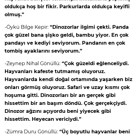
oldukça hoş bir fikir. Parkurlarda oldukça keyifli
olmuş.”
-Öykü Bilge Kepir:
“Dinozorlar ilgimi çekti. Panda
çok güzel bana şişko geldi, bambu yiyor. En çok
pandayı ve kediyi seviyorum. Pandanın en çok
tombiş ayaklarını seviyorum.”
-Zeynep Nihal Gönüllü:
“Çok güzeldi eğlenceliydi.
Hayvanları kafeste tutmamış oluyoruz.
Hayvanlarda kendi doğal ortamında yaşarken biz
onları görmüş oluyoruz. Safari ve uzay kısmı çok
hoşuma gitti. Dinozorları bir an gerçek gibi
hissettim bir an başım döndü. Çok gerçekçiydi.
Dinozor ağzını açıyordu beni yiyecek gibi
hissettim. Heyecan vericiydi.”
-Zümra Duru Gönüllü:
“Üç boyutlu hayvanlar beni