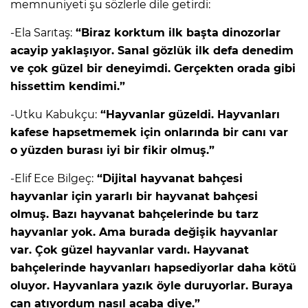
memnuniyeti şu sözlerle dile getirdi:
-Ela Sarıtaş:
“Biraz korktum ilk başta dinozorlar
acayip yaklaşıyor. Sanal gözlük ilk defa denedim
ve çok güzel bir deneyimdi. Gerçekten orada gibi
hissettim kendimi.”
-Utku Kabukçu:
“Hayvanlar güzeldi. Hayvanları
kafese hapsetmemek için onlarında bir canı var
o yüzden burası iyi bir fikir olmuş.”
-Elif Ece Bilgeç:
“Dijital hayvanat bahçesi
hayvanlar için yararlı bir hayvanat bahçesi
olmuş. Bazı hayvanat bahçelerinde bu tarz
hayvanlar yok. Ama burada değişik hayvanlar
var. Çok güzel hayvanlar vardı. Hayvanat
bahçelerinde hayvanları hapsediyorlar daha kötü
oluyor. Hayvanlara yazık öyle duruyorlar. Buraya
can atıyordum nasıl acaba diye.”