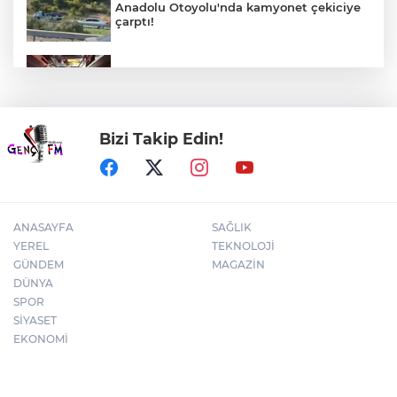
Anadolu Otoyolu'nda kamyonet çekiciye
çarptı!
Toplu taşımaya sıkı denetim
Bizi Takip Edin!
Kılıçdaroğlu, CHP Gençlik Kolları
yönetimiyle buluştu
ANASAYFA
SAĞLIK
YEREL
TEKNOLOJİ
GÜNDEM
MAGAZİN
DÜNYA
SPOR
SİYASET
EKONOMİ