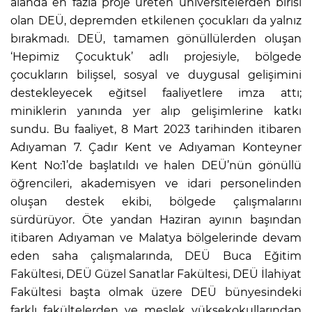
alanda en fazla proje üreten üniversitelerden birisi
olan DEÜ, depremden etkilenen çocukları da yalnız
bırakmadı. DEÜ, tamamen gönüllülerden oluşan
‘Hepimiz Çocuktuk’ adlı projesiyle, bölgede
çocukların bilişsel, sosyal ve duygusal gelişimini
destekleyecek eğitsel faaliyetlere imza attı;
miniklerin yanında yer alıp gelişimlerine katkı
sundu. Bu faaliyet, 8 Mart 2023 tarihinden itibaren
Adıyaman 7. Çadır Kent ve Adıyaman Konteyner
Kent No:1’de başlatıldı ve halen DEÜ’nün gönüllü
öğrencileri, akademisyen ve idari personelinden
oluşan destek ekibi, bölgede çalışmalarını
sürdürüyor. Öte yandan Haziran ayının başından
itibaren Adıyaman ve Malatya bölgelerinde devam
eden saha çalışmalarında, DEÜ Buca Eğitim
Fakültesi, DEÜ Güzel Sanatlar Fakültesi, DEÜ İlahiyat
Fakültesi başta olmak üzere DEÜ bünyesindeki
farklı fakültelerden ve meslek yüksekokullarından