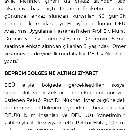
aylık Mehmet Çınar’ı da enkaz altından sağ
çıkarmayı başarmıştı. Deprem felaketinin altıncı
gününde, enkaz altından kurtarılan 40 günlük
bebeğe ilk müdahaleyi Hatay’da bulunan DEÜ
Araştırma Uygulama Hastanesi’nden Prof. Dr. Murat
Duman ve ekibi gerçekleştirdi. Depremin 150’nci
saatinde enkaz altından çıkarılan 9 yaşındaki Ömer
ve annesine de yine ilk müdahaleyi DEÜ sağlık ekibi
yaptı.”
DEPREM BÖLGESİNE ALTINCI ZİYARET
DEÜ eliyle bölgede gerçekleştirilen sosyal
sorumluluk ve destek projelerini koordine görevini
üstlenen Rektör Prof. Dr. Nükhet Hotar, bugüne dek
depremden etkilenen şehirleri, beraberindeki
DEÜ’lü bilim insanları ve DEÜ Üst Yönetiminin
katılımıyla altı kez ziyaret etti. Rektör Hotar, “Dokuz