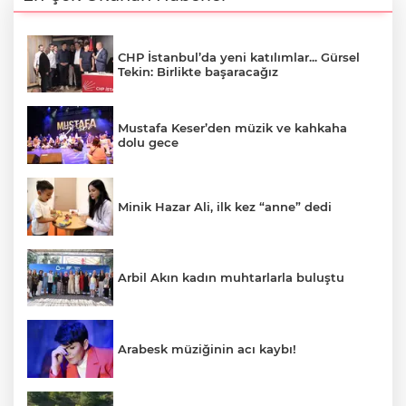
CHP İstanbul’da yeni katılımlar... Gürsel
Tekin: Birlikte başaracağız
Mustafa Keser’den müzik ve kahkaha
dolu gece
Minik Hazar Ali, ilk kez “anne” dedi
Arbil Akın kadın muhtarlarla buluştu
Arabesk müziğinin acı kaybı!