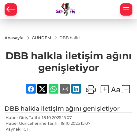
Anasayfa
GÜNDEM
DBB halkla
iletişim
ağını
DBB halkla iletişim ağını
genişletiyor
genişletiyor
DBB halkla iletişim ağını genişletiyor
Haber Giriş Tarihi: 18.10.2025 15:07
Haber Güncellenme Tarihi: 18.10.2025 15:07
Kaynak: IGF