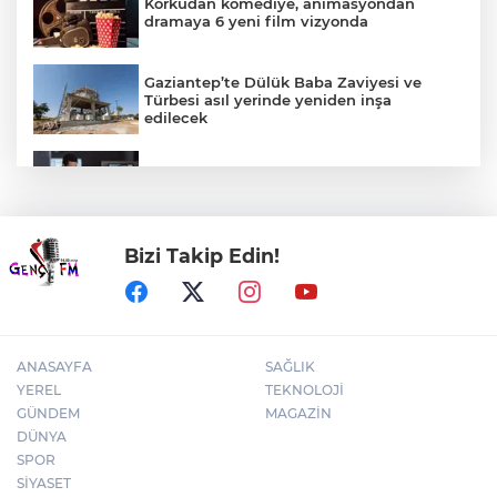
Korkudan komediye, animasyondan
dramaya 6 yeni film vizyonda
Gaziantep’te Dülük Baba Zaviyesi ve
Türbesi asıl yerinde yeniden inşa
edilecek
KOBİ’ler siber suçluların yeni hedefi
Bizi Takip Edin!
AFAD’dan Yozgat’ta EYY konutlarına
ziyaret
ANASAYFA
SAĞLIK
YEREL
TEKNOLOJİ
GÜNDEM
MAGAZİN
DÜNYA
SPOR
SİYASET