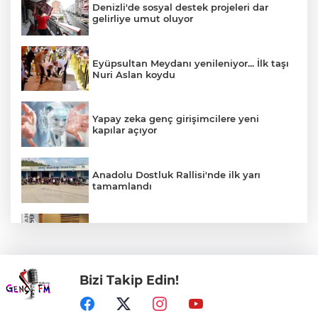
Denizli'de sosyal destek projeleri dar
gelirliye umut oluyor
Eyüpsultan Meydanı yenileniyor... İlk taşı
Nuri Aslan koydu
Yapay zeka genç girişimcilere yeni
kapılar açıyor
Anadolu Dostluk Rallisi'nde ilk yarı
tamamlandı
TAPSİAD: Ormanları korumak, üretim
gücünü korumaktır
Bizi Takip Edin!
Eskişehir'de Kentpark Yapay Plajı yeni
sezonda hizmete açıldı