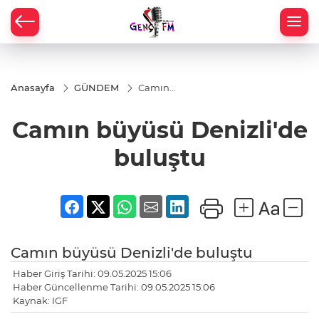
Anasayfa
GÜNDEM
Camın
büyüsü
Denizli'de
Camın büyüsü Denizli'de
buluştu
buluştu
Camın büyüsü Denizli'de buluştu
Haber Giriş Tarihi: 09.05.2025 15:06
Haber Güncellenme Tarihi: 09.05.2025 15:06
Kaynak: IGF