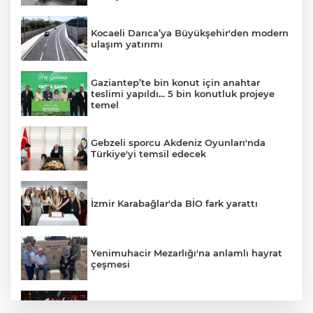
Kocaeli Darıca’ya Büyükşehir'den modern
ulaşım yatırımı
Gaziantep’te bin konut için anahtar
teslimi yapıldı... 5 bin konutluk projeye
temel
Gebzeli sporcu Akdeniz Oyunları'nda
Türkiye'yi temsil edecek
İzmir Karabağlar'da BİO fark yarattı
Yenimuhacir Mezarlığı'na anlamlı hayrat
çeşmesi
Bursa'da Aslı Hünel’den 'Açıkhava’da