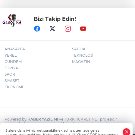
müzik ziyafeti
Bizi Takip Edin!
30 ilde DEAŞ'a 104 gözaltı!
ANASAYFA
SAĞLIK
YEREL
TEKNOLOJİ
GÜNDEM
MAGAZİN
DÜNYA
SPOR
SİYASET
EKONOMİ
Powered by
HABER YAZILIMI
ve TURKTICARET.NET projesidir
Copyright© 2006-2026 Tüm hakları saklıdır.
Sizlere daha iyi hizmet sunabilmek adına sitemizde çerez
konumlandırmaktayız. Kişisel verileriniz, KVKK ve GDPR kapsamında