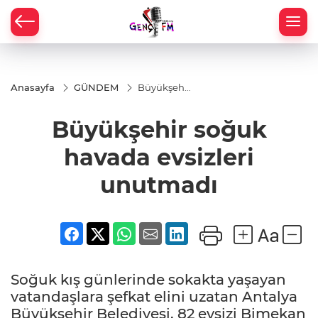
Anasayfa
GÜNDEM
Büyükşehir
soğuk
havada
Büyükşehir soğuk
evsizleri
unutmadı
havada evsizleri
unutmadı
Soğuk kış günlerinde sokakta yaşayan
vatandaşlara şefkat elini uzatan Antalya
Büyükşehir Belediyesi, 82 evsizi Bimekan