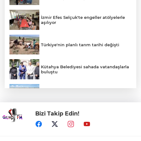
İzmir Efes Selçuk'te engeller atölyelerle
aşılıyor
Türkiye'nin planlı tarım tarihi değişti
Kütahya Belediyesi sahada vatandaşlarla
buluştu
Uludağ İçecek, 1. FC Nürnberg’in resmi
sponsoru oldu
Bizi Takip Edin!
Eyüpsultan Meydanı'na yeni düzenleme