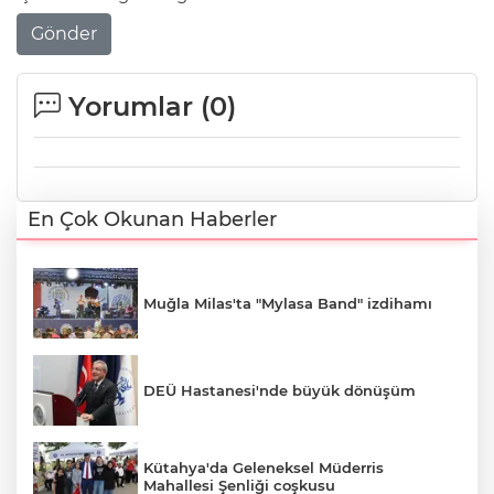
Gönder
Yorumlar (
0
)
En Çok Okunan Haberler
Muğla Milas'ta "Mylasa Band" izdihamı
DEÜ Hastanesi'nde büyük dönüşüm
Kütahya'da Geleneksel Müderris
Mahallesi Şenliği coşkusu