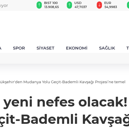
GAU/TRY
BIST 100
USD
EUR
lıyor
6.571,43
13.908,65
47,7037
54,9983
A
SPOR
SİYASET
EKONOMİ
SAĞLIK
yükşehir'den Mudanya Yolu Geçit-Bademli Kavşağı Projesi’ne temel
 yeni nefes olacak
it-Bademli Kavşağı