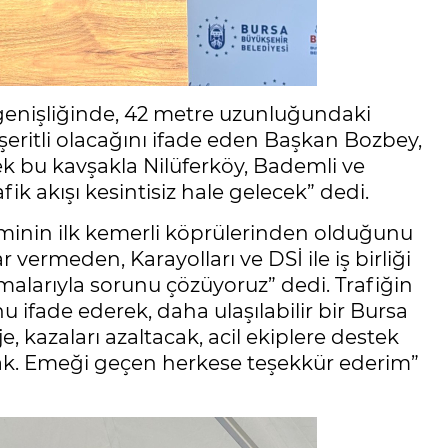
 genişliğinde, 42 metre uzunluğundaki
ritli olacağını ifade eden Başkan Bozbey,
 bu kavşakla Nilüferköy, Bademli ve
ik akışı kesintisiz hale gelecek” dedi.
minin ilk kemerli köprülerinden olduğunu
ermeden, Karayolları ve DSİ ile iş birliği
malarıyla sorunu çözüyoruz” dedi. Trafiğin
 ifade ederek, daha ulaşılabilir bir Bursa
, kazaları azaltacak, acil ekiplere destek
cak. Emeği geçen herkese teşekkür ederim”