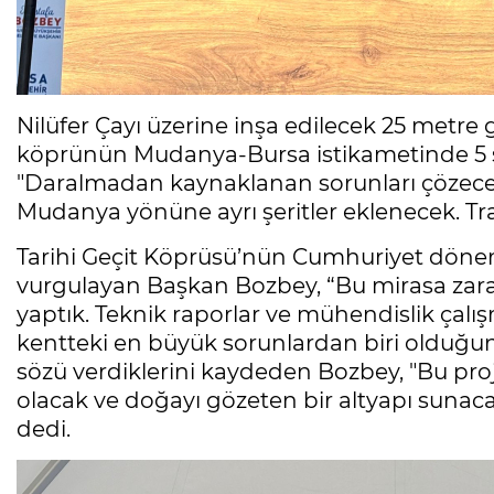
Nilüfer Çayı üzerine inşa edilecek 25 metre
köprünün Mudanya-Bursa istikametinde 5 şe
"Daralmadan kaynaklanan sorunları çözecek
Mudanya yönüne ayrı şeritler eklenecek. Traf
Tarihi Geçit Köprüsü’nün Cumhuriyet döne
vurgulayan Başkan Bozbey, “Bu mirasa zarar v
yaptık. Teknik raporlar ve mühendislik çalış
kentteki en büyük sorunlardan biri olduğunu
sözü verdiklerini kaydeden Bozbey, "Bu proje
olacak ve doğayı gözeten bir altyapı suna
dedi.