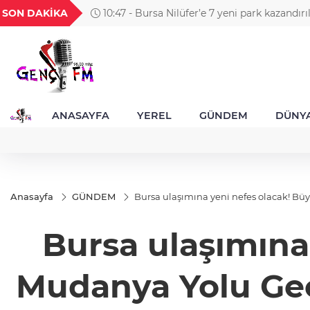
GEL
TND
BGN
VND
SON DAKİKA
10:47 - Bursa Nilüfer’e 7 yeni park kazandırı
25
18,2423
16,2368
27,9743
0,0018
ANASAYFA
YEREL
GÜNDEM
DÜNY
Anasayfa
GÜNDEM
Bursa ulaşımına yeni nefes olacak! Bü
Bursa ulaşımına
Mudanya Yolu Geç