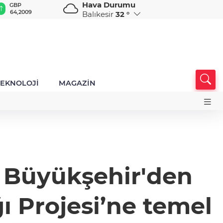
Hava Durumu
GBP
CHF
CAD
RUB
A
64,2009
58,7556
34,0109
0,5779
1
Balıkesir
32 °
TEKNOLOJİ
MAGAZİN
! Büyükşehir'den
 Projesi’ne temel