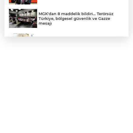
MGK'dan 8 maddelik bildiri... Terörsüz
Türkiye, bölgesel güvenlik ve Gazze
mesajı
Türk Tarih Kurumu’ndan tarihi içerikler
tek platformda
Muğla Seydikemer'de yangın sonrası
seferberlik