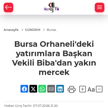
Anasayfa
GÜNDEM
Bursa
Orhaneli'deki
yatırımlara
Bursa Orhaneli'deki
Başkan Vekili
Biba'dan
yakın mercek
yatırımlara Başkan
Vekili Biba'dan yakın
mercek
Haber Giriş Tarihi: 07.07.2026 21:20