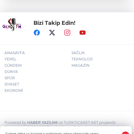
Bursa'da Aslı Hünel’den 'Açıkhava’da
müzik ziyafeti
Bizi Takip Edin!
30 ilde DEAŞ'a 104 gözaltı!
ANASAYFA
SAĞLIK
YEREL
TEKNOLOJİ
GÜNDEM
MAGAZİN
DÜNYA
SPOR
SİYASET
EKONOMİ
Powered by
HABER YAZILIMI
ve TURKTICARET.NET projesidir
Copyright© 2006-2026 Tüm hakları saklıdır.
Sizlere daha iyi hizmet sunabilmek adına sitemizde çerez