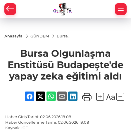
Anasayfa
GÜNDEM
Bursa
Olgunlaşma
Enstitüsü
Bursa Olgunlaşma
Budapeşte'de
yapay zeka
eğitimi aldı
Enstitüsü Budapeşte'de
yapay zeka eğitimi aldı
Haber Giriş Tarihi: 02.06.2026 19:08
Haber Güncellenme Tarihi: 02.06.2026 19:08
Kaynak: IGF