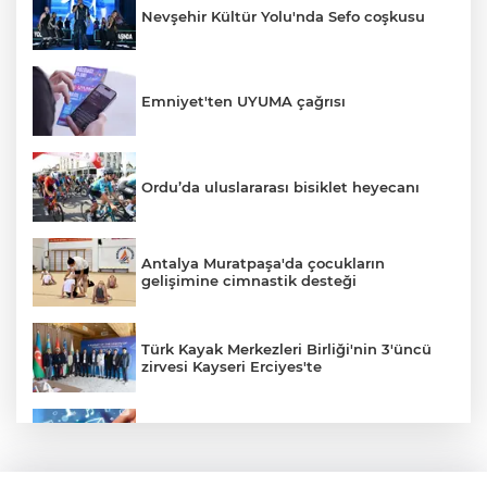
Nevşehir Kültür Yolu'nda Sefo coşkusu
Emniyet'ten UYUMA çağrısı
Ordu’da uluslararası bisiklet heyecanı
Antalya Muratpaşa'da çocukların
gelişimine cimnastik desteği
Türk Kayak Merkezleri Birliği'nin 3'üncü
zirvesi Kayseri Erciyes'te
Türkiye internete bağlandı! Her 10
kişiden 9'u çevrim içi