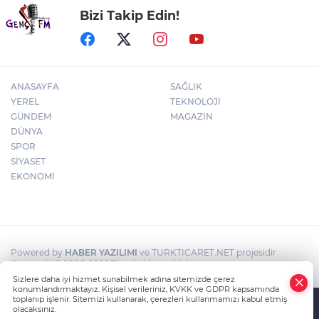
Bizi Takip Edin!
Edirne Keşan'da internet üzerinden
'emniyet kemeri' dolandırıcılığı
ANASAYFA
SAĞLIK
YEREL
TEKNOLOJİ
GÜNDEM
MAGAZİN
DÜNYA
SPOR
SİYASET
EKONOMİ
Powered by
HABER YAZILIMI
ve TURKTICARET.NET projesidir
Copyright© 2006-2026 Tüm hakları saklıdır.
Sizlere daha iyi hizmet sunabilmek adına sitemizde çerez
konumlandırmaktayız. Kişisel verileriniz, KVKK ve GDPR kapsamında
toplanıp işlenir. Sitemizi kullanarak, çerezleri kullanmamızı kabul etmiş
olacaksınız.