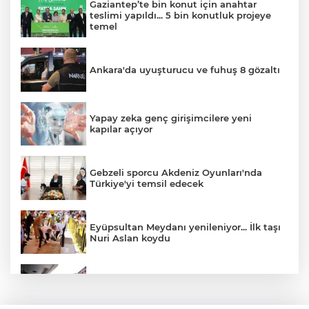
Gaziantep’te bin konut için anahtar
teslimi yapıldı... 5 bin konutluk projeye
temel
Ankara'da uyuşturucu ve fuhuş 8 gözaltı
Yapay zeka genç girişimcilere yeni
kapılar açıyor
Gebzeli sporcu Akdeniz Oyunları'nda
Türkiye'yi temsil edecek
Eyüpsultan Meydanı yenileniyor... İlk taşı
Nuri Aslan koydu
Denizli'de sosyal destek projeleri dar
gelirliye umut oluyor