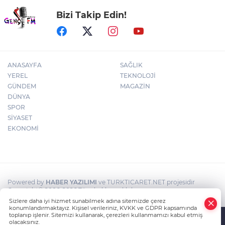
Bizi Takip Edin!
Kütahya’da komşuluk bağları güçleniyor
ANASAYFA
SAĞLIK
YEREL
TEKNOLOJİ
GÜNDEM
MAGAZİN
DÜNYA
SPOR
SİYASET
EKONOMİ
Powered by
HABER YAZILIMI
ve TURKTICARET.NET projesidir
Copyright© 2006-2026 Tüm hakları saklıdır.
Sizlere daha iyi hizmet sunabilmek adına sitemizde çerez
konumlandırmaktayız. Kişisel verileriniz, KVKK ve GDPR kapsamında
toplanıp işlenir. Sitemizi kullanarak, çerezleri kullanmamızı kabul etmiş
olacaksınız.