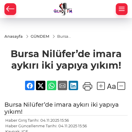
Anasayfa
GÜNDEM
Bursa
Nilüfer’de
imara
Bursa Nilüfer’de imara
aykırı iki
yapıya
yıkım!
aykırı iki yapıya yıkım!
Bursa Nilüfer’de imara aykırı iki yapıya
yıkım!
Haber Giriş Tarihi: 04.11.2025 15:56
Haber Güncellenme Tarihi: 04.11.2025 15:56
Kaynak: IGF