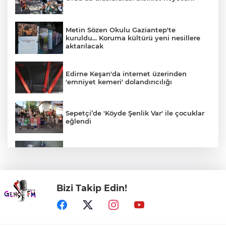
Metin Sözen Okulu Gaziantep'te
kuruldu... Koruma kültürü yeni nesillere
aktarılacak
Edirne Keşan'da internet üzerinden
'emniyet kemeri' dolandırıcılığı
Sepetçi’de 'Köyde Şenlik Var' ile çocuklar
eğlendi
Antalya'da sahipsiz kedilere mobil
kısırlaştırma hizmeti
Bizi Takip Edin!
Mardin TSO dijitalde yenilendi