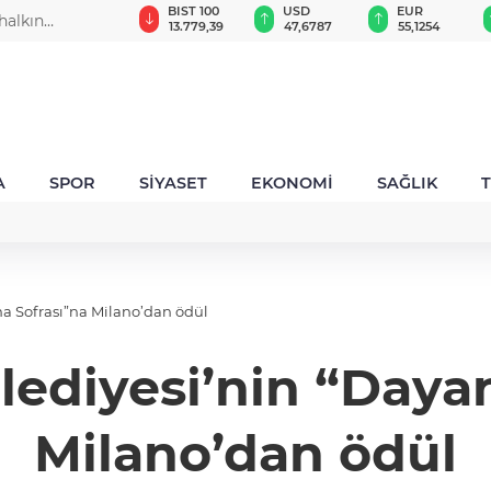
GAU/TRY
BIST 100
USD
EUR
 halkın
6.660,55
13.779,39
47,6787
55,1254
A
SPOR
SİYASET
EKONOMİ
SAĞLIK
ma Sofrası”na Milano’dan ödül
elediyesi’nin “Daya
Milano’dan ödül