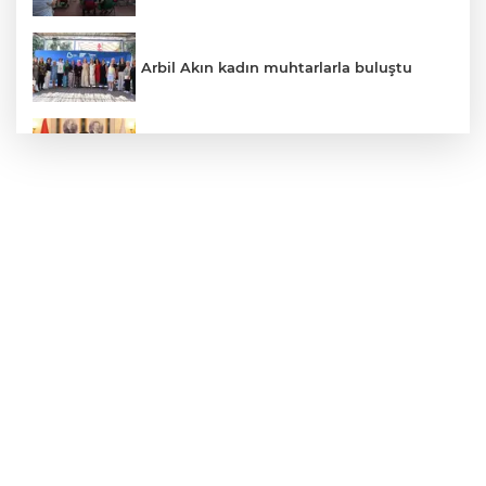
Arbil Akın kadın muhtarlarla buluştu
Faili meçhul 2 cinayet daha aydınlatıldı
ABB'den mevsimlik tarım işçilerine
sağlık buluşması