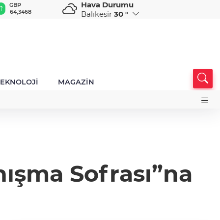
Hava Durumu
GBP
CHF
CAD
RUB
A
64,3468
59,0083
34,1883
0,5822
1
Balıkesir
30 °
TEKNOLOJİ
MAGAZİN
nışma Sofrası”na