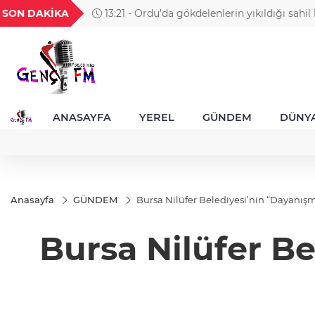
GEL
TND
BGN
VND
SON DAKİKA
13:21 - Ordu’da gökdelenlerin yıkıldığı sahil
49
18,2677
16,3788
27,9743
0,0018
hizmetine açıldı
ANASAYFA
YEREL
GÜNDEM
DÜNY
Anasayfa
GÜNDEM
Bursa Nilüfer Belediyesi’nin “Dayanış
Bursa Nilüfer B