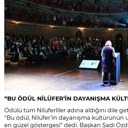
“BU ÖDÜL NİLÜFER’İN DAYANIŞMA KÜLT
Ödülü tüm Nilüferliler adına aldığını dile g
“Bu ödül, Nilüfer’in dayanışma kültürünün 
en güzel göstergesi” dedi. Başkan Şadi Özd