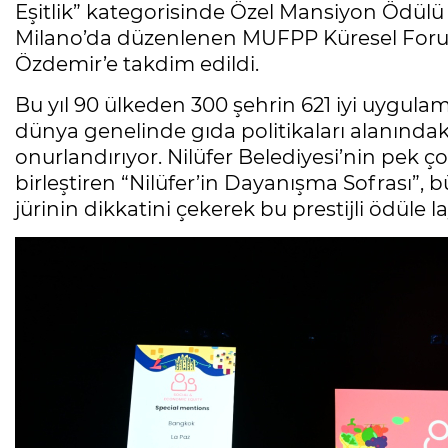
Eşitlik” kategorisinde Özel Mansiyon Ödülü 
Milano’da düzenlenen MUFPP Küresel Forum
Özdemir’e takdim edildi.
Bu yıl 90 ülkeden 300 şehrin 621 iyi uygula
dünya genelinde gıda politikaları alanındaki e
onurlandırıyor. Nilüfer Belediyesi’nin pek ç
birleştiren “Nilüfer’in Dayanışma Sofrası”, 
jürinin dikkatini çekerek bu prestijli ödüle l