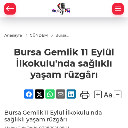
Anasayfa
GÜNDEM
Bursa
Gemlik 11
Eylül
Bursa Gemlik 11 Eylül
İlkokulu'nda
sağlıklı
yaşam
İlkokulu'nda sağlıklı
rüzgârı
yaşam rüzgârı
Bursa Gemlik 11 Eylül İlkokulu'nda
sağlıklı yaşam rüzgârı
Haber Giriş Tarihi: 07.05.2025 09:41