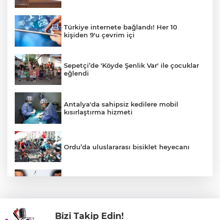
Türkiye internete bağlandı! Her 10
kişiden 9'u çevrim içi
Sepetçi’de 'Köyde Şenlik Var' ile çocuklar
eğlendi
Antalya'da sahipsiz kedilere mobil
kısırlaştırma hizmeti
Ordu’da uluslararası bisiklet heyecanı
Özgür Özel ve Veli Ağbaba için fezleke
hazırlandı!
Bizi Takip Edin!
Karacabey'de 38 bin 850 dekar arazi