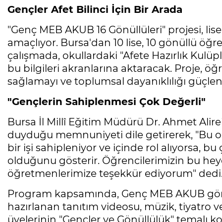
Gençler Afet Bilinci İçin Bir Arada
"Genç MEB AKUB 16 Gönüllüleri" projesi, lise
amaçlıyor. Bursa'dan 10 lise, 10 gönüllü öğ
çalışmada, okullardaki "Afete Hazırlık Kulüple
bu bilgileri akranlarına aktaracak. Proje, öğre
sağlamayı ve toplumsal dayanıklılığı güçlen
"Gençlerin Sahiplenmesi Çok Değerli"
Bursa İl Millî Eğitim Müdürü Dr. Ahmet Alire
duyduğu memnuniyeti dile getirerek, "Bu ol
bir işi sahipleniyor ve içinde rol alıyorsa, b
olduğunu gösterir. Öğrencilerimizin bu heyec
öğretmenlerimize teşekkür ediyorum" dedi
Program kapsamında, Genç MEB AKUB gönü
hazırlanan tanıtım videosu, müzik, tiyatro v
üyelerinin "Gençler ve Gönüllülük" temalı 