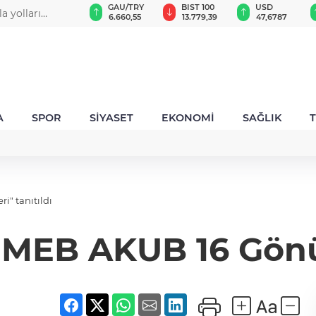
GAU/TRY
BIST 100
USD
EUR
ıda hız kesmiyor
6.660,55
13.779,39
47,6787
55,1254
A
SPOR
SİYASET
EKONOMİ
SAĞLIK
i" tanıtıldı
MEB AKUB 16 Gönüll