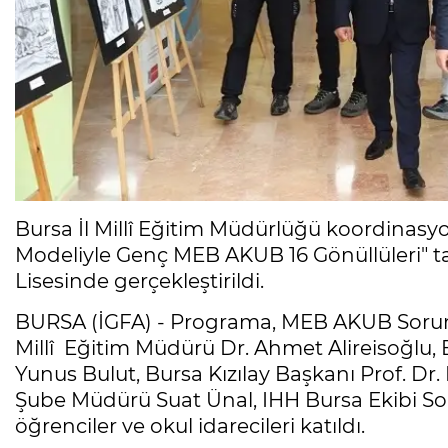
Bursa İl Millî Eğitim Müdürlüğü koordina
Modeliyle Genç MEB AKUB 16 Gönüllüleri" t
Lisesinde gerçekleştirildi.
BURSA (İGFA) - Programa, MEB AKUB Soruml
Millî Eğitim Müdürü Dr. Ahmet Alireisoğlu, 
Yunus Bulut, Bursa Kızılay Başkanı Prof. 
Şube Müdürü Suat Ünal, IHH Bursa Ekibi So
öğrenciler ve okul idarecileri katıldı.