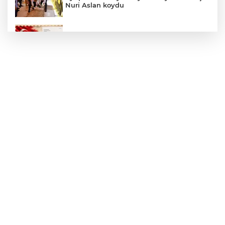
Nuri Aslan koydu
Filistin'in dünyaya açılan sesi olmaya
devam edeceğiz
Sağlık çalışanlarından ücret ve emeklilik
reformu çağrısı