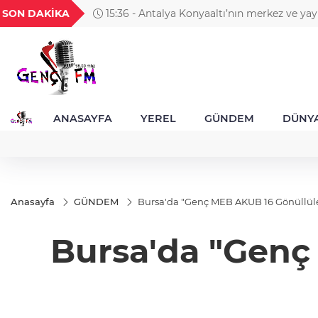
GEL
TND
BGN
VND
SON DAKİKA
15:36 - Balıkesir Büyükşehir altyap
49
18,2677
16,3788
27,9743
0,0018
ANASAYFA
YEREL
GÜNDEM
DÜNY
Anasayfa
GÜNDEM
Bursa'da "Genç MEB AKUB 16 Gönüllüler
Bursa'da "Genç 