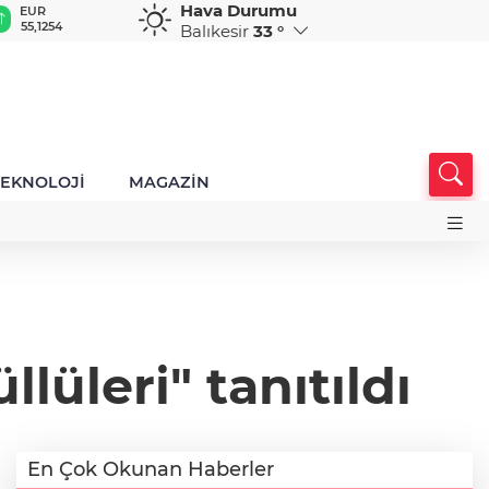
Hava Durumu
GBP
CHF
CAD
RUB
A
64,3468
59,0083
34,1883
0,5822
1
Balıkesir
33 °
TEKNOLOJİ
MAGAZİN
üleri" tanıtıldı
En Çok Okunan Haberler