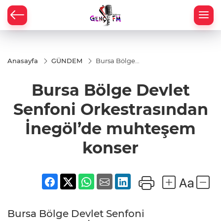
Anasayfa
GÜNDEM
Bursa Bölge
Devlet Senfoni
Orkestrasından
Bursa Bölge Devlet
İnegöl’de
muhteşem
konser
Senfoni Orkestrasından
İnegöl’de muhteşem
konser
Bursa Bölge Devlet Senfoni