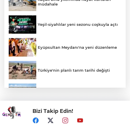
müdahale
Yeşil-siyahlılar yeni sezonu coşkuyla açtı
Eyüpsultan Meydanı'na yeni düzenleme
Türkiye'nin planlı tarım tarihi değişti
Uludağ İçecek, 1. FC Nürnberg’in resmi
sponsoru oldu
Bizi Takip Edin!
DEÜ Hastanesi'nde büyük dönüşüm