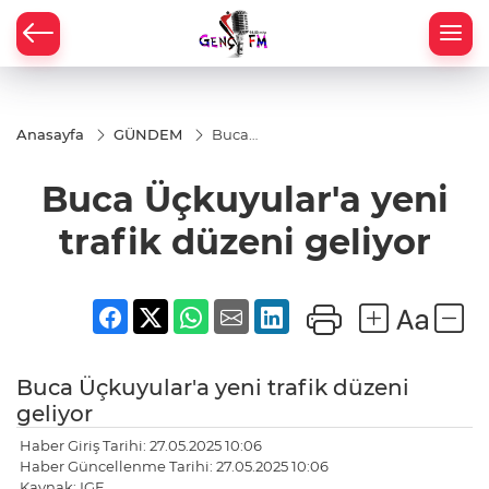
Anasayfa
GÜNDEM
Buca
Üçkuyular'a
yeni trafik
Buca Üçkuyular'a yeni
düzeni
geliyor
trafik düzeni geliyor
Buca Üçkuyular'a yeni trafik düzeni
geliyor
Haber Giriş Tarihi: 27.05.2025 10:06
Haber Güncellenme Tarihi: 27.05.2025 10:06
Kaynak: IGF