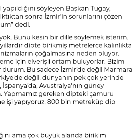
i yapıldığını söyleyen Başkan Tugay,
lktıktan sonra İzmir’in sorunlarını çözen
rum” dedi.
yok. Bunu kesin bir dille söylemek isterim.
ıllardır dipte birikmiş metrelerce kalınlıkta
ganizmaların çoğalmasına neden oluyor.
me için elverişli ortam buluyorlar. Bizim
 bir durum. Bu sadece İzmir’de değil Marmara
rkiye’de değil, dünyanın pek çok yerinde
te, İspanya’da, Avustralya’nın güney
urum. Yapmamız gereken dipteki çamuru
e işi yapıyoruz. 800 bin metreküp dip
dığını ama çok büyük alanda birikim