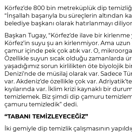
Körfez’de 800 bin metreküplük dip temizliğ
“İnşallah başarıyla bu süreçlerin altından ka
belediye başkanı olarak hatırlanmayı diliyo
Başkan Tugay, “Körfez’de ilave bir kirlenme 
Körfez’in suyu şu an kirlenmiyor. Ama uzun y
çamur içinde pek çok atık var. O, mikroor
Özellikle suyun sıcak olduğu zamanlarda üre
yaşadığımız sorun kirlilikten öte biyolojik
Denizi’nde de müsilaj olarak var. Sadece Tü
var. Akdeniz’de özellikle çok var. Adriyatik’
kıyılarında var. İklim krizi kaynaklı bir d
temizlemek. Biz şimdi dip çamuru temizlem
çamuru temizledik” dedi.
“TABANI TEMİZLEYECEĞİZ”
İki gemiyle dip temizlik çalışmasının yapıl