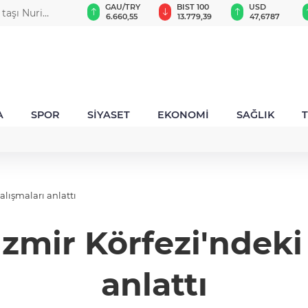
VND
GAU/TRY
BIST 100
USD
 taşı Nuri
0,0018
6.660,55
13.779,39
47,6787
A
SPOR
SİYASET
EKONOMİ
SAĞLIK
alışmaları anlattı
zmir Körfezi'ndeki 
anlattı