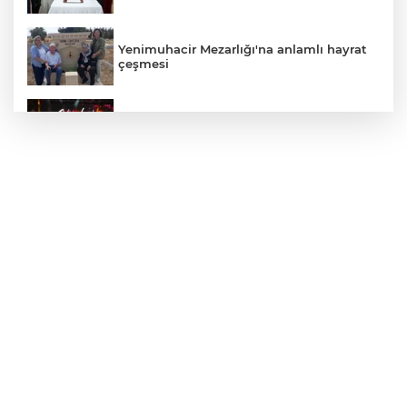
Yenimuhacir Mezarlığı'na anlamlı hayrat
çeşmesi
Bursa'da Aslı Hünel’den 'Açıkhava’da
müzik ziyafeti
30 ilde DEAŞ'a 104 gözaltı!