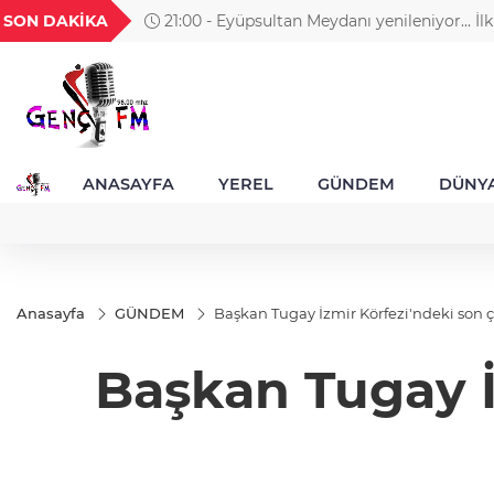
H
UYU
GEL
TND
BGN
SON DAKİKA
21:00 - Eyüpsultan Meydanı yenileniyor... İlk
52
1,1849
18,2677
16,3788
27,9743
Aslan koydu
ANASAYFA
YEREL
GÜNDEM
DÜNY
Anasayfa
GÜNDEM
Başkan Tugay İzmir Körfezi'ndeki son ç
Başkan Tugay İ