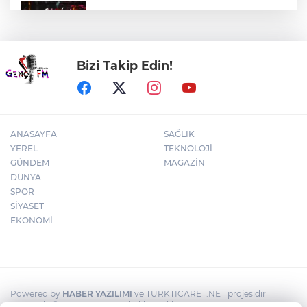
Bursa'da Aslı Hünel’den 'Açıkhava’da
müzik ziyafeti
Bizi Takip Edin!
30 ilde DEAŞ'a 104 gözaltı!
ANASAYFA
SAĞLIK
YEREL
TEKNOLOJİ
GÜNDEM
MAGAZİN
DÜNYA
SPOR
SİYASET
EKONOMİ
Powered by
HABER YAZILIMI
ve TURKTICARET.NET projesidir
Copyright© 2006-2026 Tüm hakları saklıdır.