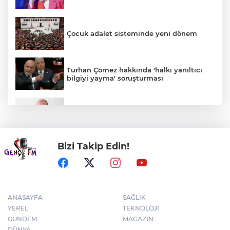
Çocuk adalet sisteminde yeni dönem
Turhan Çömez hakkında 'halkı yanıltıcı
bilgiyi yayma' soruşturması
Menderes Belediye Başkanı İlkay Çiçek
görevden uzaklaştırıldı
Bizi Takip Edin!
Kayseri YHT hattına sıkı takip
ANASAYFA
SAĞLIK
YEREL
TEKNOLOJİ
GÜNDEM
MAGAZİN
DÜNYA